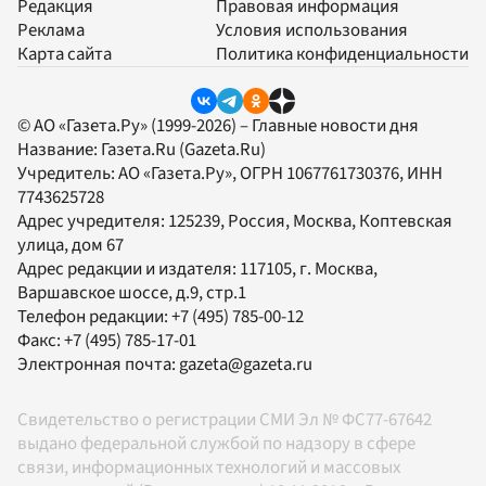
Редакция
Правовая информация
Реклама
Условия использования
Карта сайта
Политика конфиденциальности
© АО «Газета.Ру» (1999-2026) – Главные новости дня
Название:
Газета.Ru
(Gazeta.Ru)
Учредитель:
АО «Газета.Ру»
, ОГРН 1067761730376, ИНН
7743625728
Адрес учредителя: 125239, Россия, Москва, Коптевская
улица, дом 67
Адрес редакции и издателя:
117105
, г.
Москва
,
Варшавское шоссе, д.9, стр.1
Телефон редакции:
+7 (495) 785-00-12
Факс:
+7 (495) 785-17-01
Электронная почта:
gazeta@gazeta.ru
Свидетельство о регистрации СМИ Эл № ФС77-67642
выдано федеральной службой по надзору в сфере
связи, информационных технологий и массовых