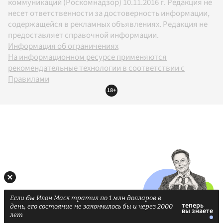
коммуникаций (Роскомнадзор) 10.11.2016 г. Редакция не
несет ответственности за достоверность информации,
содержащейся в рекламных объявлениях. Редакция не
предоставляет справочной информации.
Информация об ограничениях
На информационном ресурсе применяются
рекомендательные технологии в соответствии с
Правилами
18+
Если бы Илон Маск тратил по 1 млн долларов в
день, его состояние не закончилось бы и через 2000
лет