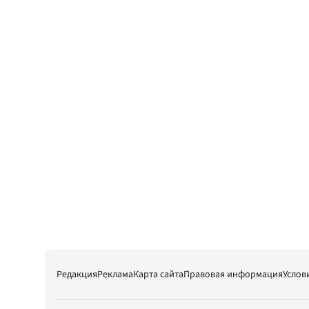
Редакция
Реклама
Карта сайта
Правовая информация
Услов