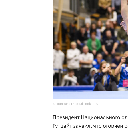
Tom Weller/Global Look Press
Президент Национального ол
Гутцайт
заявил, что огорчен 