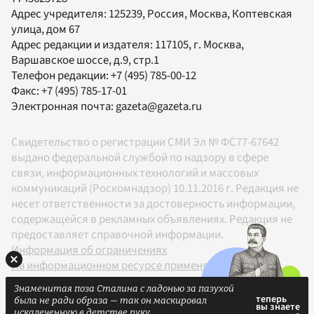
Адрес учредителя: 125239, Россия, Москва, Коптевская
улица, дом 67
Адрес редакции и издателя:
117105
, г.
Москва
,
Варшавское шоссе, д.9, стр.1
Телефон редакции:
+7 (495) 785-00-12
Факс:
+7 (495) 785-17-01
Электронная почта:
gazeta@gazeta.ru
Свидетельство о регистрации СМИ Эл № ФС77-67642
выдано федеральной службой по надзору в сфере
связи, информационных технологий и массовых
коммуникаций (Роскомнадзор) 10.11.2016 г. Редакция не
несет ответственности за достоверность информации,
содержащейся в рекламных объявлениях. Редакция не
предоставляет справочной информации.
Информация об ограничениях
На информационном ресурсе применяются
рекомендательные технологии в соответствии с
Знаменитая поза Сталина с ладонью за пазухой
Правилами
была не ради образа — так он маскировал
18+
искалеченную в детстве руку