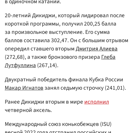
в одиночном катании.
20-летний Дикиджи, который лидировал после
короткой программы, получил 200,25 балла
за произвольное выступление. Его сумма
баллов составила 302,47. Он с большим отрывом
опередил ставшего вторым
Дмитрия Алиева
(272,68), а также бронзового призера
Глеба
Лутфуллина
(267,14).
Двукратный победитель финала Кубка России
Макар Игнатов
занял седьмую строчку (241,01).
Ранее Дикиджи вторым в мире
исполнил
четверной аксель.
Международный союз конькобежцев (ISU)
весной 2022 года отстранил российских и