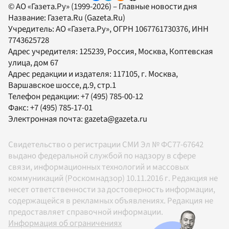
© АО «Газета.Ру» (1999-2026) – Главные новости дня
Название:
Газета.Ru
(Gazeta.Ru)
Учредитель:
АО «Газета.Ру»
, ОГРН 1067761730376, ИНН
7743625728
Адрес учредителя: 125239, Россия, Москва, Коптевская
улица, дом 67
Адрес редакции и издателя:
117105
, г.
Москва
,
Варшавское шоссе, д.9, стр.1
Телефон редакции:
+7 (495) 785-00-12
Факс:
+7 (495) 785-17-01
Электронная почта:
gazeta@gazeta.ru
Свидетельство о регистрации СМИ Эл № ФС77-67642
выдано федеральной службой по надзору в сфере
связи, информационных технологий и массовых
коммуникаций (Роскомнадзор) 10.11.2016 г. Редакция не
несет ответственности за достоверность информации,
содержащейся в рекламных объявлениях. Редакция не
предоставляет справочной информации.
Информация об ограничениях