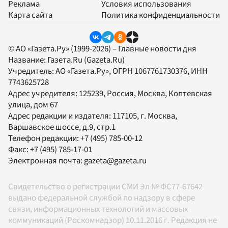
Реклама
Условия использования
Карта сайта
Политика конфиденциальности
© АО «Газета.Ру» (1999-2026) – Главные новости дня
Название:
Газета.Ru
(Gazeta.Ru)
Учредитель:
АО «Газета.Ру»
, ОГРН 1067761730376, ИНН
7743625728
Адрес учредителя: 125239, Россия, Москва, Коптевская
улица, дом 67
Адрес редакции и издателя:
117105
, г.
Москва
,
Варшавское шоссе, д.9, стр.1
Телефон редакции:
+7 (495) 785-00-12
Факс:
+7 (495) 785-17-01
Электронная почта:
gazeta@gazeta.ru
Свидетельство о регистрации СМИ Эл № ФС77-67642
выдано федеральной службой по надзору в сфере
связи, информационных технологий и массовых
коммуникаций (Роскомнадзор) 10.11.2016 г. Редакция не