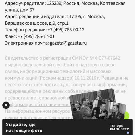
Адрес учредителя: 125239, Россия, Москва, Коптевская
улица, дом 67
Адрес редакции и издателя:
117105
, г.
Москва
,
Варшавское шоссе, д.9, стр.1
Телефон редакции:
+7 (495) 785-00-12
Факс:
+7 (495) 785-17-01
Электронная почта:
gazeta@gazeta.ru
Свидетельство о регистрации СМИ Эл № ФС77-67642
выдано федеральной службой по надзору в сфере
связи, информационных технологий и массовых
коммуникаций (Роскомнадзор) 10.11.2016 г. Редакция не
несет ответственности за достоверность информации,
содержащейся в рекламных объявлениях. Редакция не
предоставляет справочной информации.
Информация об ограничениях
На информационном ресурсе применяются
рекомендательные технологии в соответствии с
Правилами
Угадайте, где
настоящее фото
18+