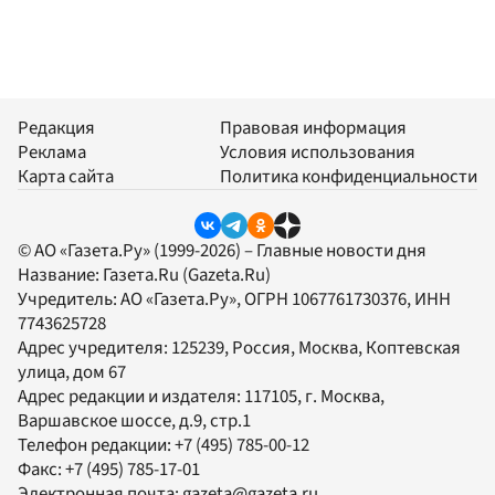
Редакция
Правовая информация
Реклама
Условия использования
Карта сайта
Политика конфиденциальности
© АО «Газета.Ру» (1999-2026) – Главные новости дня
Название:
Газета.Ru
(Gazeta.Ru)
Учредитель:
АО «Газета.Ру»
, ОГРН 1067761730376, ИНН
7743625728
Адрес учредителя: 125239, Россия, Москва, Коптевская
улица, дом 67
Адрес редакции и издателя:
117105
, г.
Москва
,
Варшавское шоссе, д.9, стр.1
Телефон редакции:
+7 (495) 785-00-12
Факс:
+7 (495) 785-17-01
Электронная почта:
gazeta@gazeta.ru