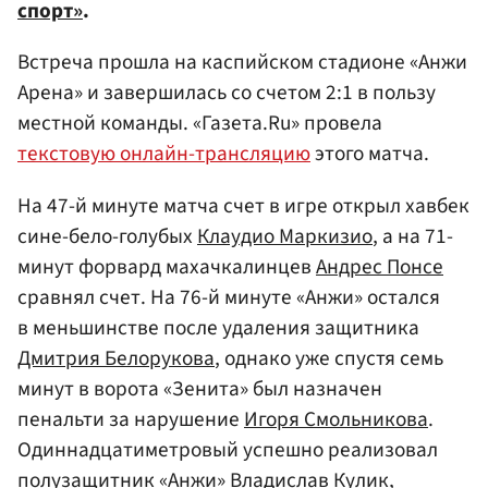
спорт»
.
Встреча прошла на каспийском стадионе «Анжи
Арена» и завершилась со счетом 2:1 в пользу
местной команды. «Газета.Ru» провела
текстовую онлайн-трансляцию
этого матча.
На 47-й минуте матча счет в игре открыл хавбек
сине-бело-голубых
Клаудио Маркизио
, а на 71-
минут форвард махачкалинцев
Андрес Понсе
сравнял счет. На 76-й минуте «Анжи» остался
в меньшинстве после удаления защитника
Дмитрия Белорукова
, однако уже спустя семь
минут в ворота «Зенита» был назначен
пенальти за нарушение
Игоря Смольникова
.
Одиннадцатиметровый успешно реализовал
полузащитник «Анжи»
Владислав Кулик
,