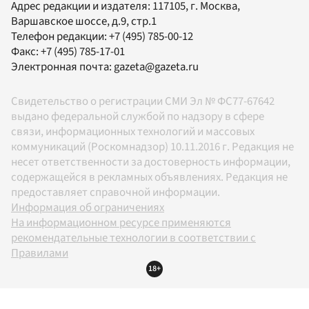
Адрес редакции и издателя:
117105
, г.
Москва
,
Варшавское шоссе, д.9, стр.1
Телефон редакции:
+7 (495) 785-00-12
Факс:
+7 (495) 785-17-01
Электронная почта:
gazeta@gazeta.ru
Свидетельство о регистрации СМИ Эл № ФС77-67642
выдано федеральной службой по надзору в сфере
связи, информационных технологий и массовых
коммуникаций (Роскомнадзор) 10.11.2016 г. Редакция не
несет ответственности за достоверность информации,
содержащейся в рекламных объявлениях. Редакция не
предоставляет справочной информации.
Информация об ограничениях
На информационном ресурсе применяются
рекомендательные технологии в соответствии с
Правилами
18+