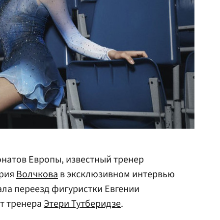
натов Европы, известный тренер
ория
Волчкова
в эксклюзивном интервью
ала переезд фигуристки Евгении
от тренера
Этери Тутберидзе
.