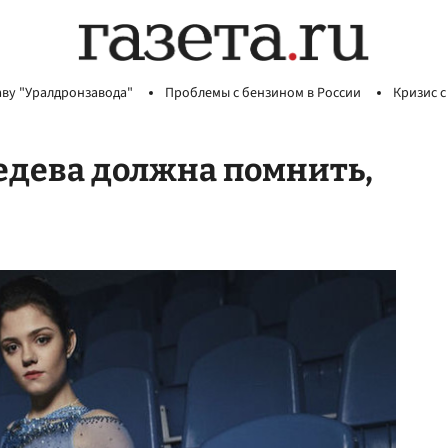
аву "Уралдронзавода"
Проблемы с бензином в России
Кризис с
едева должна помнить,