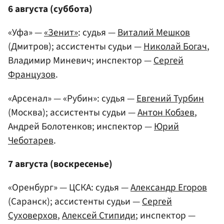
6 августа (суббота)
«Уфа» —
«Зенит»
: судья —
Виталий Мешков
(Дмитров); ассистенты судьи —
Николай Богач
,
Владимир Миневич; инспектор —
Сергей
Французов
.
«Арсенал» — «Рубин»: судья —
Евгений Турбин
(Москва); ассистенты судьи —
Антон Кобзев
,
Андрей Болотенков; инспектор —
Юрий
Чеботарев
.
7 августа (воскресенье)
«Оренбург» — ЦСКА: судья —
Александр Егоров
(Саранск); ассистенты судьи —
Сергей
Суховерхов
,
Алексей Стипиди
; инспектор —