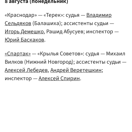
8 августа (понедельник)
«Краснодар» — «Терек»: судья —
Владимир
Сельдяков
(Балашиха); ассистенты судьи —
Игорь Демешко
, Рашид Абусуев; инспектор —
Юрий Баскаков
.
«Спартак»
— «Крылья Советов»: судья — Михаил
Вилков (Нижний Новгород); ассистенты судьи —
Алексей Лебедев
,
Андрей Веретешкин
;
инспектор —
Алексей Спирин
.