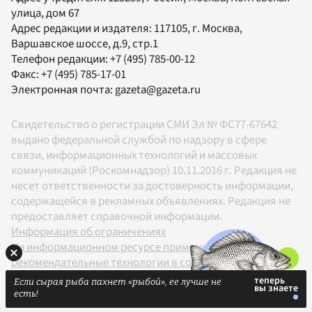
улица, дом 67
Адрес редакции и издателя:
117105
, г.
Москва
,
Варшавское шоссе, д.9, стр.1
Телефон редакции:
+7 (495) 785-00-12
Факс:
+7 (495) 785-17-01
Электронная почта:
gazeta@gazeta.ru
Свидетельство о регистрации СМИ Эл № ФС77-67642
выдано федеральной службой по надзору в сфере
связи, информационных технологий и массовых
коммуникаций (Роскомнадзор) 10.11.2016 г. Редакция не
несет ответственности за достоверность информации,
содержащейся в рекламных объявлениях. Редакция не
предоставляет справочной информации.
Информация об ограничениях
На информационном ресурсе применяются
рекомендательные технологии в соответствии с
Правилами
Если сырая рыба пахнет «рыбой», ее лучше не
18+
есть!