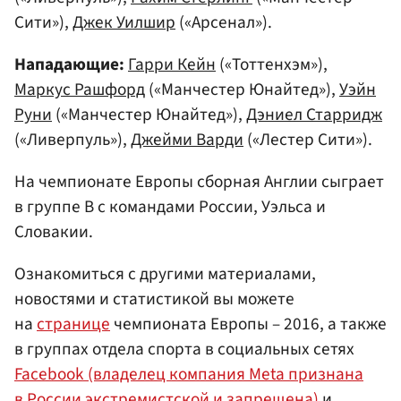
Сити»),
Джек Уилшир
(«Арсенал»).
Нападающие:
Гарри Кейн
(«Тоттенхэм»),
Маркус Рашфорд
(«Манчестер Юнайтед»),
Уэйн
Руни
(«Манчестер Юнайтед»),
Дэниел Старридж
(«Ливерпуль»),
Джейми Варди
(«Лестер Сити»).
На чемпионате Европы сборная Англии сыграет
в группе B с командами России, Уэльса и
Словакии.
Ознакомиться с другими материалами,
новостями и статистикой вы можете
на
странице
чемпионата Европы – 2016, а также
в группах отдела спорта в социальных сетях
Facebook (владелец компания Meta признана
в России экстремистской и запрещена)
и