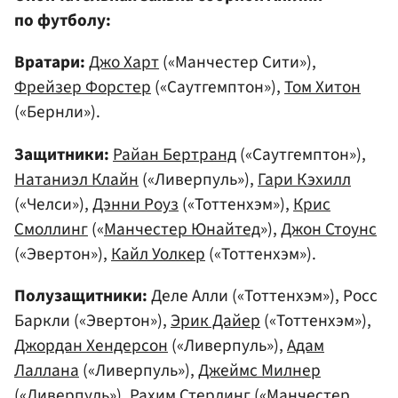
по футболу:
Вратари:
Джо Харт
(«Манчестер Сити»),
Фрейзер Форстер
(«Саутгемптон»),
Том Хитон
(«Бернли»).
Защитники:
Райан Бертранд
(«Саутгемптон»),
Натаниэл Клайн
(«Ливерпуль»),
Гари Кэхилл
(«Челси»),
Дэнни Роуз
(«Тоттенхэм»),
Крис
Смоллинг
(«
Манчестер Юнайтед
»),
Джон Стоунс
(«Эвертон»),
Кайл Уолкер
(«Тоттенхэм»).
Полузащитники:
Деле Алли («Тоттенхэм»), Росс
Баркли («Эвертон»),
Эрик Дайер
(«Тоттенхэм»),
Джордан Хендерсон
(«Ливерпуль»),
Адам
Лаллана
(«Ливерпуль»),
Джеймс Милнер
(«Ливерпуль»),
Рахим Стерлинг
(«Манчестер