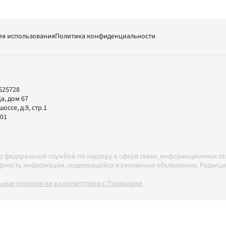
ия использования
Политика конфиденциальности
625728
а, дом 67
ссе, д.9, стр.1
-01
но федеральной службой по надзору в сфере связи, информационных т
товерность информации, содержащейся в рекламных объявлениях. Редак
ные технологии в соответствии с Правилами