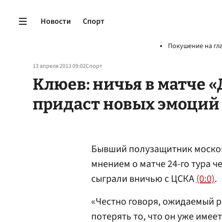
Новости
Спорт
Покушение на гл
13 апреля 2013 09:02
Спорт
Клюев: ничья в матче 
придаст новых эмоций
Бывший полузащитник моско
мнением о матче 24-го тура ч
сыграли вничью с ЦСКА
(0:0)
.
«Честно говоря, ожидаемый ре
потерять то, что он уже имее