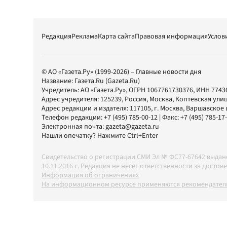
Редакция
Реклама
Карта сайта
Правовая информация
Услов
© АО «Газета.Ру» (1999-2026) – Главные новости дня
Название:
Газета.Ru
(Gazeta.Ru)
Учредитель:
АО «Газета.Ру»
, ОГРН 1067761730376, ИНН 7743
Адрес учредителя: 125239, Россия, Москва, Коптевская улиц
Адрес редакции и издателя:
117105
, г.
Москва
,
Варшавское шо
Телефон редакции:
+7 (495) 785-00-12
| Факс:
+7 (495) 785-17
Электронная почта:
gazeta@gazeta.ru
Нашли опечатку? Нажмите Ctrl+Enter
Свидетельство о регистрации СМИ Эл № ФС77-67642 выда
10.11.2016 г. Редакция не несет ответственности за дос
Информация об ограничениях
На информационном ресурсе применяются рекомендатель