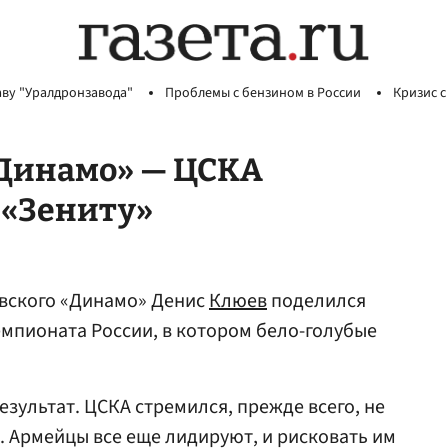
аву "Уралдронзавода"
Проблемы с бензином в России
Кризис с
«Динамо» — ЦСКА
 «Зениту»
вского «Динамо» Денис
Клюев
поделился
емпионата России, в котором бело-голубые
зультат. ЦСКА стремился, прежде всего, не
т. Армейцы все еще лидируют, и рисковать им