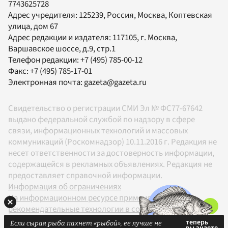
7743625728
Адрес учредителя: 125239, Россия, Москва, Коптевская
улица, дом 67
Адрес редакции и издателя:
117105
, г.
Москва
,
Варшавское шоссе, д.9, стр.1
Телефон редакции:
+7 (495) 785-00-12
Факс:
+7 (495) 785-17-01
Электронная почта:
gazeta@gazeta.ru
Свидетельство о регистрации СМИ Эл № ФС77-67642
выдано федеральной службой по надзору в сфере
связи, информационных технологий и массовых
коммуникаций (Роскомнадзор) 10.11.2016 г. Редакция не
несет ответственности за достоверность информации,
содержащейся в рекламных объявлениях. Редакция не
предоставляет справочной информации.
Информация об ограничениях
На информационном ресурсе применяются
рекомендательные технологии в соответствии с
Правилами
Если сырая рыба пахнет «рыбой», ее лучше не