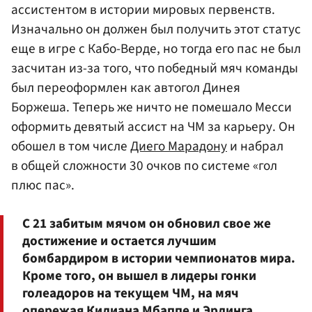
ассистентом в истории мировых первенств.
Изначально он должен был получить этот статус
еще в игре с Кабо-Верде, но тогда его пас не был
засчитан из-за того, что победный мяч команды
был переоформлен как автогол Динея
Боржеша. Теперь же ничто не помешало Месси
оформить девятый ассист на ЧМ за карьеру. Он
обошел в том числе
Диего Марадону
и набрал
в общей сложности 30 очков по системе «гол
плюс пас».
С 21 забитым мячом он обновил свое же
достижение и остается лучшим
бомбардиром в истории чемпионатов мира.
Кроме того, он вышел в лидеры гонки
голеадоров на текущем ЧМ, на мяч
опережая
Килиана Мбаппе
и Эрлинга