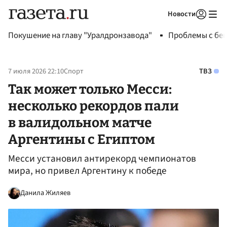
Новости
Авторизоваться
Покушение на главу "Уралдронзавода"
Проблемы с бен
7 июля 2026 22:10
Спорт
ТВЗ
Так может только Месси:
несколько рекордов пали
в валидольном матче
Аргентины с Египтом
Месси установил антирекорд чемпионатов
мира, но привел Аргентину к победе
Данила Жиляев