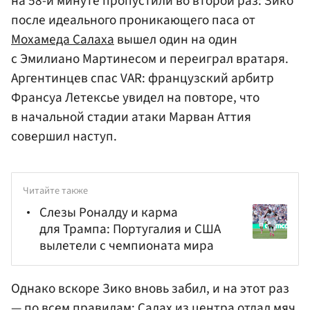
на 58-й минуте пропустили во второй раз: Зико
после идеального проникающего паса от
Мохамеда Салаха
вышел один на один
с Эмилиано Мартинесом и переиграл вратаря.
Аргентинцев спас VAR: французский арбитр
Франсуа Летексье увидел на повторе, что
в начальной стадии атаки Марван Аттия
совершил наступ.
Читайте также
Слезы Роналду и карма
для Трампа: Португалия и США
вылетели с чемпионата мира
Однако вскоре Зико вновь забил, и на этот раз
— по всем правилам: Салах из центра отдал мяч