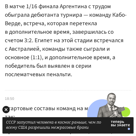
В матче 1/16 финала Аргентина с трудом
обыграла дебютанта турнира — команду Кабо-
Верде, встреча, которая перетекла
в дополнительное время, завершилась со
счетом 3:2. Египет на этой стадии встречался
с Австралией, команды также сыграли и
основное (1:1), и дополнительное время, а
победитель был выявлен в серии
послематчевых пенальти.
18:50
Стартовые составы команд на матч выглядят
так:
СССР запустил человека в космос раньше, чем по
всему США разрешили межрасовые браки
Аргентина
: Эмилиано Мартинес, Молина,