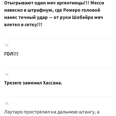
Отыгрывают один мяч аргентинцы!!! Месси
навесил в штрафную, где Ромеро головой
нанес точный удар — от руки Шобейра мяч
влетел в сетку!!!
'79
ГОЛ!!!
'76
Трезеге заменил Хассана.
'76
Лаутаро прострелил на дальнюю штангу, а