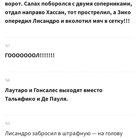
ворот. Салах поборолся с двумя соперниками,
отдал направо Хассан, тот прострелил, а Зико
опередил Лисандро и вколотил мяч в сетку!!!
'67
ГОООООООЛ!!!!!!!
'66
Лаутаро и Гонсалес выходят вместо
Тальяфико и Де Пауля.
'65
Лисандро забросил в штрафную — на голову