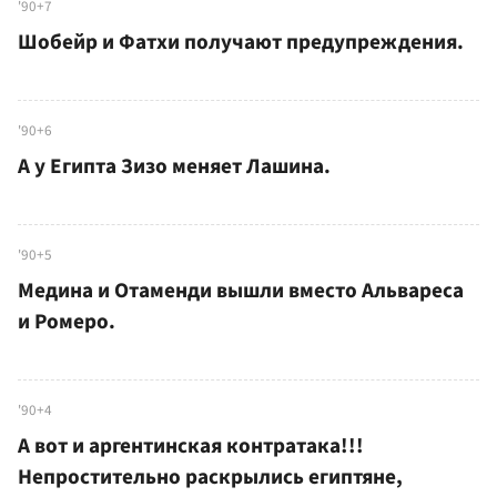
'90+7
Шобейр и Фатхи получают предупреждения.
'90+6
А у Египта Зизо меняет Лашина.
'90+5
Медина и Отаменди вышли вместо Альвареса
и Ромеро.
'90+4
А вот и аргентинская контратака!!!
Непростительно раскрылись египтяне,