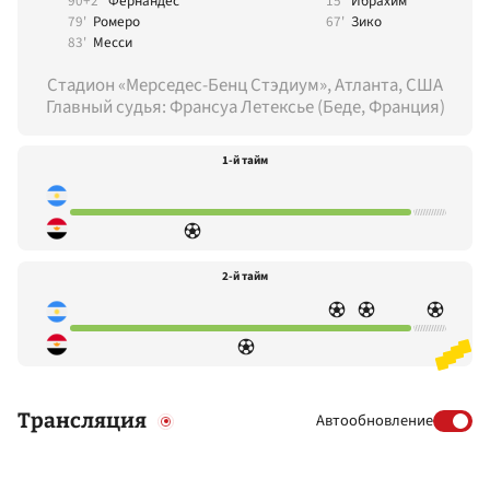
90+2'
Фернандес
15'
Ибрахим
79'
Ромеро
67'
Зико
83'
Месси
Стадион «Мерседес-Бенц Стэдиум», Атланта, США
Главный судья: Франсуа Летексье (Беде, Франция)
1-й тайм
2-й тайм
Трансляция
Автообновление