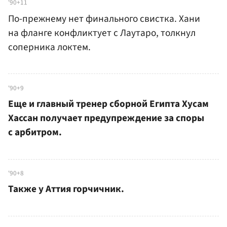
'90+11
По-прежнему нет финального свистка. Хани
на фланге конфликтует с Лаутаро, толкнул
соперника локтем.
'90+9
Еще и главный тренер сборной Египта Хусам
Хассан получает предупреждение за споры
с арбитром.
'90+8
Также у Аттия горчичник.