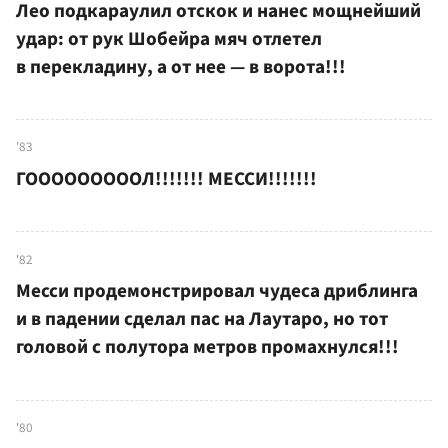
Лео подкараулил отскок и нанес мощнейший
удар: от рук Шобейра мяч отлетел
в перекладину, а от нее — в ворота!!!
'83
ГОООООООООЛ!!!!!!! МЕССИ!!!!!!!
'82
Месси продемонстрировал чудеса дриблинга
и в падении сделал пас на Лаутаро, но тот
головой с полутора метров промахнулся!!!
'80