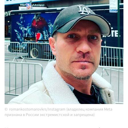
romankostomarovkrs/Instagram (владелец компания Meta
признана в России экстремистской и запрещена)