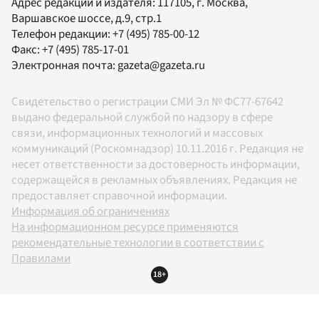
Адрес редакции и издателя:
117105
, г.
Москва
,
Варшавское шоссе, д.9, стр.1
Телефон редакции:
+7 (495) 785-00-12
Факс:
+7 (495) 785-17-01
Электронная почта:
gazeta@gazeta.ru
Свидетельство о регистрации СМИ Эл № ФС77-67642
выдано федеральной службой по надзору в сфере
связи, информационных технологий и массовых
коммуникаций (Роскомнадзор) 10.11.2016 г. Редакция не
несет ответственности за достоверность информации,
содержащейся в рекламных объявлениях. Редакция не
предоставляет справочной информации.
Информация об ограничениях
На информационном ресурсе применяются
рекомендательные технологии в соответствии с
Правилами
18+