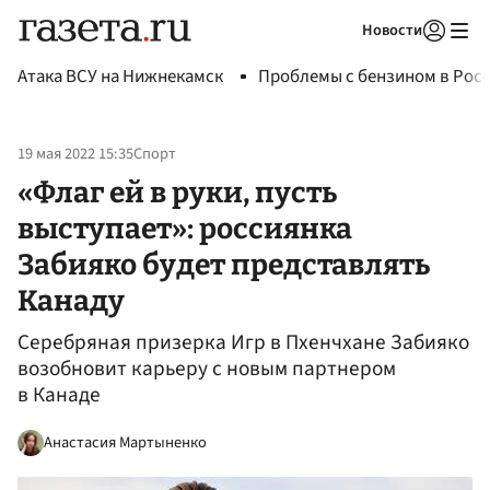
Новости
Авторизоваться
Атака ВСУ на Нижнекамск
Проблемы с бензином в Рос
19 мая 2022 15:35
Спорт
«Флаг ей в руки, пусть
выступает»: россиянка
Забияко будет представлять
Канаду
Серебряная призерка Игр в Пхенчхане Забияко
возобновит карьеру с новым партнером
в Канаде
Анастасия Мартыненко