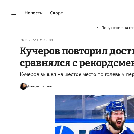
Новости
Спорт
Покушение на гл
9 мая 2022 11:40
Спорт
Кучеров повторил дост
сравнялся с рекордсм
Кучеров вышел на шестое место по голевым пе
Данила Жиляев