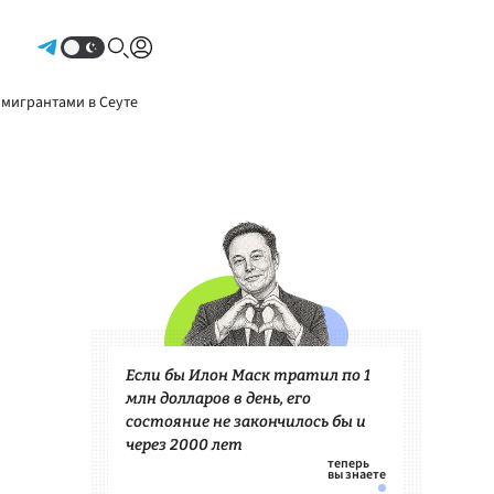
Авторизоваться
 мигрантами в Сеуте
Если бы Илон Маск тратил по 1
млн долларов в день, его
состояние не закончилось бы и
через 2000 лет