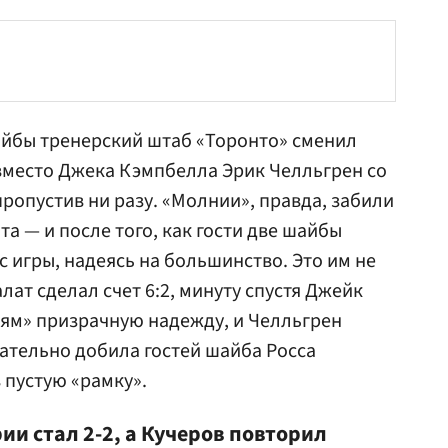
йбы тренерский штаб «Торонто» сменил
вместо
Джека Кэмпбелла
Эрик Челльгрен со
пропустив ни разу. «Молнии», правда, забили
та — и после того, как гости две шайбы
с игры, надеясь на большинство. Это им не
ат сделал счет 6:2, минуту спустя
Джейк
ям» призрачную надежду, и Челльгрен
чательно добила гостей шайба Росса
 пустую «рамку».
рии стал 2-2, а Кучеров повторил