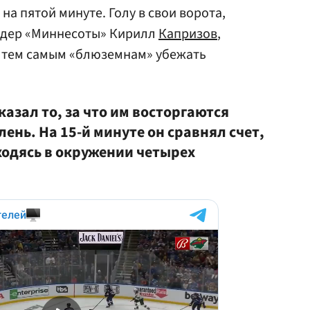
на пятой минуте. Голу в свои ворота,
идер «Миннесоты» Кирилл
Капризов
,
 тем самым «блюземнам» убежать
азал то, за что им восторгаются
 лень. На 15-й минуте он сравнял счет,
ходясь в окружении четырех