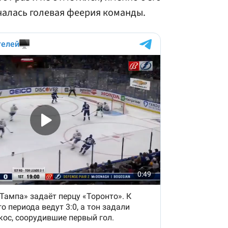
чалась голевая феерия команды.