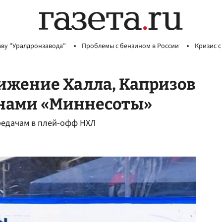
аву "Уралдронзавода"
Проблемы с бензином в России
Кризис с
ижение Халла, Капризов
енами «Миннесоты»
редачам в плей-офф НХЛ