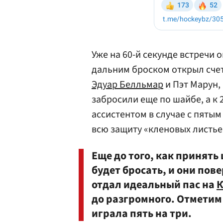
Уже на 60-й секунде встречи 
дальним броском открыл счет
Эдуар Белльмар
и Пэт Марун,
забросили еще по шайбе, а к 2
ассистентом в случае с пятым
всю защиту «кленовых листье
Еще до того, как принять
будет бросать, и они пов
отдал идеальный пас на
К
до разгромного. Отметим 
играла пять на три.