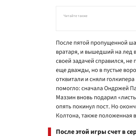
Читайте также
После пятой пропущенной ша
вратаря, и вышедший на лед 
своей задачей справился, не 
еще дважды, но в пустые воро
отквитали и сняли голкипера 
помогло: сначала Ондржей Пал
Маззин
вновь подарил «листь
опять покинул пост. Но окон
Колтона, также положенная в
После этой игры счет в се