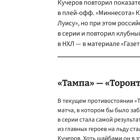
Кучеров повторил показат
в плей-офф. «Миннесота» К
Луису», но при этом росси
в серии и повторил клубны
в НХЛ — в материале «Газет
«Тампа» — «Торонт
В текущем противостоянии «Т
матча, в котором бы было за
в серии стала самой результа
из главных героев на льду с
Кучеров
. Хоть шайбами он в э