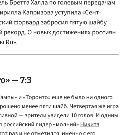
ель Бретта Халла по голевым передачам
ирилла Капризова уступила «Сент-
йский форвард забросил пятую шайбу
й рекорд. О новых достижениях россиян
ы.Ru».
о» — 7:3
ампы» и «Торонто» еще не было ни одного
брошено менее пяти шайб. Четвертая же игра
тивной — зрители увидели 10 голов. И одним
тал российский лидер «молний»
Никита
тот раз и не отметился, именно с его