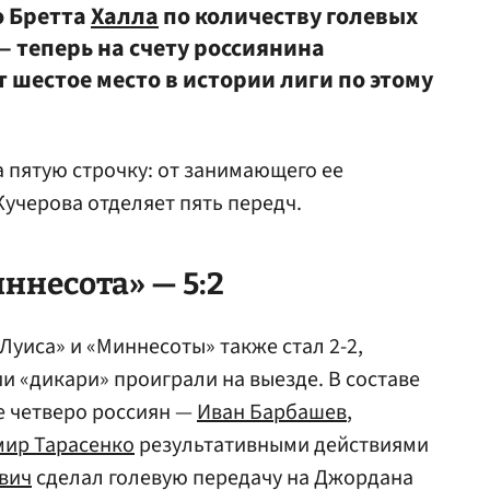
о Бретта
Халла
по количеству голевых
 теперь на счету россиянина
т шестое место в истории лиги по этому
а пятую строчку: от занимающего ее
Кучерова отделяет пять передч.
ннесота» — 5:2
Луиса» и «Миннесоты» также стал 2-2,
и «дикари» проиграли на выезде. В составе
ие четверо россиян —
Иван Барбашев
,
ир Тарасенко
результативными действиями
вич
сделал голевую передачу на Джордана