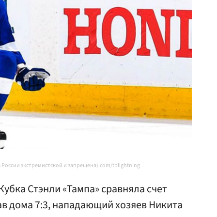
 России экстремистской и запрещена).com/tblightning
Кубка Стэнли «Тампа» сравняла счет
рав дома 7:3, нападающий хозяев Никита