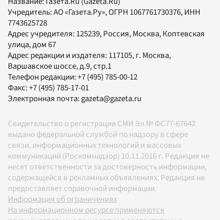
Название:
Газета.Ru
(Gazeta.Ru)
Учредитель:
АО «Газета.Ру»
, ОГРН 1067761730376, ИНН
7743625728
Адрес учредителя: 125239, Россия, Москва, Коптевская
улица, дом 67
Адрес редакции и издателя:
117105
, г.
Москва
,
Варшавское шоссе, д.9, стр.1
Телефон редакции:
+7 (495) 785-00-12
Факс:
+7 (495) 785-17-01
Электронная почта:
gazeta@gazeta.ru
Свидетельство о регистрации СМИ Эл № ФС77-67642
выдано федеральной службой по надзору в сфере
связи, информационных технологий и массовых
коммуникаций (Роскомнадзор) 10.11.2016 г. Редакция не
несет ответственности за достоверность информации,
содержащейся в рекламных объявлениях. Редакция не
предоставляет справочной информации.
Информация об ограничениях
На информационном ресурсе применяются