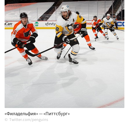
«Филадельфия» — «Питтсбург»
Тwitter.com/penguins