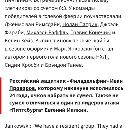
«летчиков» со счетом 6:3. У команды
победителей в голевой феерии поучаствовали
Джеймс ван Римсдайк,
Нолан Патрик
, Джоэль
Фараби,
Михаэль Раффль
,
Трэвис Конечны
и
Кевин Хейз
. У «пингвинов» первые шайбы
в сезоне оформили
Марк Янковски
(он стал
автором первого гола нового сезона НХЛ),
Сидни Кросби и
Брэндон Танев
.
Российский защитник «Филадельфии»
Иван
Проворов
, которому накануне исполнилось
24 года, очков набрать не сумел. Также не
сумел отличиться и один из лидеров атаки
«Питтсбурга» Евгений Малкин.
Jankowski: "We have a resilient group. They had a