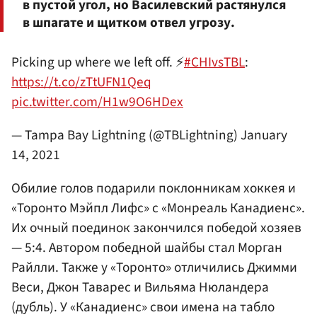
в пустой угол, но Василевский растянулся
в шпагате и щитком отвел угрозу.
Picking up where we left off. ⚡️
#CHIvsTBL
:
https://t.co/zTtUFN1Qeq
pic.twitter.com/H1w9O6HDex
— Tampa Bay Lightning (@TBLightning)
January
14, 2021
Обилие голов подарили поклонникам хоккея и
«Торонто Мэйпл Лифс» с «Монреаль Канадиенс».
Их очный поединок закончился победой хозяев
— 5:4. Автором победной шайбы стал
Морган
Райлли
. Также у «Торонто» отличились
Джимми
Веси
,
Джон Таварес
и
Вильяма Нюландера
(дубль). У «Канадиенс» свои имена на табло