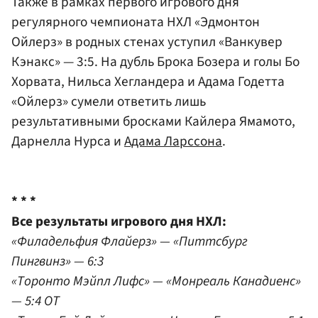
Также в рамках первого игрового дня
регулярного чемпионата НХЛ «Эдмонтон
Ойлерз» в родных стенах уступил «Ванкувер
Кэнакс» — 3:5. На дубль Брока Бозера и голы Бо
Хорвата, Нильса Хегландера и Адама Годетта
«Ойлерз» сумели ответить лишь
результативными бросками Кайлера Ямамото,
Дарнелла Нурса и
Адама Ларссона
.
* * *
Все результаты игрового дня НХЛ:
«Филадельфия Флайерз» — «Питтсбург
Пингвинз» — 6:3
«Торонто Мэйпл Лифс» — «Монреаль Канадиенс»
— 5:4 ОТ