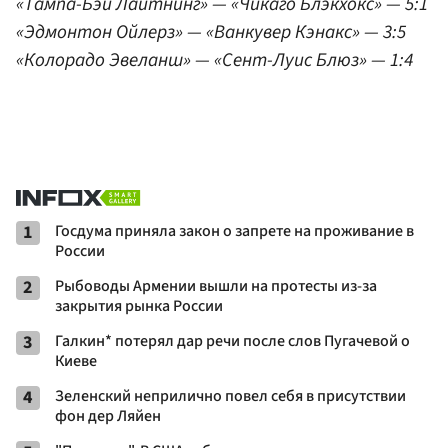
«Тампа-Бэй Лайтнинг» — «Чикаго Блэкхокс» — 5:1
«Эдмонтон Ойлерз» — «Ванкувер Кэнакс» — 3:5
«Колорадо Эвеланш» — «Сент-Луис Блюз» — 1:4
1
Госдума приняла закон о запрете на проживание в
России
2
Рыбоводы Армении вышли на протесты из-за
закрытия рынка России
3
Галкин* потерял дар речи после слов Пугачевой о
Киеве
4
Зеленский неприлично повел cебя в присутствии
фон дер Ляйен