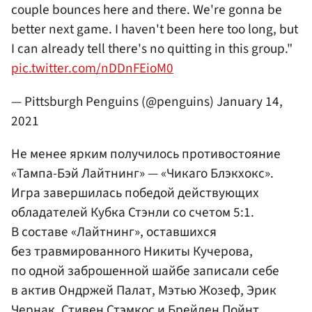
couple bounces here and there. We're gonna be
better next game. I haven't been here too long, but
I can already tell there's no quitting in this group."
pic.twitter.com/nDDnFEioM0
— Pittsburgh Penguins (@penguins)
January 14,
2021
Не менее ярким получилось противостояние
«Тампа-Бэй Лайтнинг» — «Чикаго Блэкхокс».
Игра завершилась победой действующих
обладателей Кубка Стэнли со счетом 5:1.
В составе «Лайтнинг», оставшихся
без травмированного
Никиты Кучерова
,
по одной заброшенной шайбе записали себе
в актив Ондржей Палат, Мэтью Жозеф,
Эрик
Чернак
,
Стивен Стэмкос
и Брейден Пойнт.