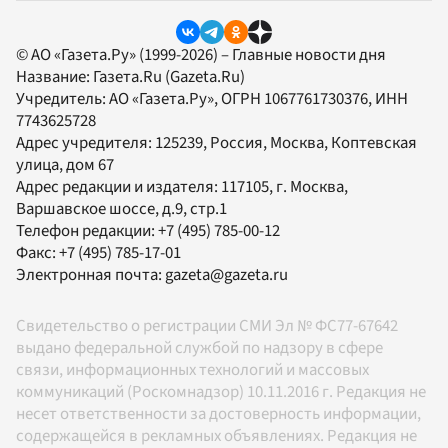
© АО «Газета.Ру» (1999-2026) – Главные новости дня
Название:
Газета.Ru
(Gazeta.Ru)
Учредитель:
АО «Газета.Ру»
, ОГРН 1067761730376, ИНН
7743625728
Адрес учредителя: 125239, Россия, Москва, Коптевская
улица, дом 67
Адрес редакции и издателя:
117105
, г.
Москва
,
Варшавское шоссе, д.9, стр.1
Телефон редакции:
+7 (495) 785-00-12
Факс:
+7 (495) 785-17-01
Электронная почта:
gazeta@gazeta.ru
Свидетельство о регистрации СМИ Эл № ФС77-67642
выдано федеральной службой по надзору в сфере
связи, информационных технологий и массовых
коммуникаций (Роскомнадзор) 10.11.2016 г. Редакция не
несет ответственности за достоверность информации,
содержащейся в рекламных объявлениях. Редакция не