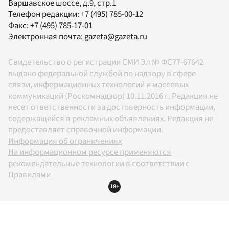
Варшавское шоссе, д.9, стр.1
Телефон редакции:
+7 (495) 785-00-12
Факс:
+7 (495) 785-17-01
Электронная почта:
gazeta@gazeta.ru
Свидетельство о регистрации СМИ Эл № ФС77-67642
выдано федеральной службой по надзору в сфере
связи, информационных технологий и массовых
коммуникаций (Роскомнадзор) 10.11.2016 г. Редакция не
несет ответственности за достоверность информации,
содержащейся в рекламных объявлениях. Редакция не
предоставляет справочной информации.
Информация об ограничениях
На информационном ресурсе применяются
рекомендательные технологии в соответствии с
Правилами
18+