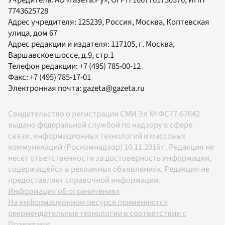
Учредитель:
АО «Газета.Ру»
, ОГРН 1067761730376, ИНН
7743625728
Адрес учредителя: 125239, Россия, Москва, Коптевская
улица, дом 67
Адрес редакции и издателя:
117105
, г.
Москва
,
Варшавское шоссе, д.9, стр.1
Телефон редакции:
+7 (495) 785-00-12
Факс:
+7 (495) 785-17-01
Электронная почта:
gazeta@gazeta.ru
Свидетельство о регистрации СМИ Эл № ФС77-67642
выдано федеральной службой по надзору в сфере
связи, информационных технологий и массовых
коммуникаций (Роскомнадзор) 10.11.2016 г. Редакция не
несет ответственности за достоверность информации,
содержащейся в рекламных объявлениях. Редакция не
предоставляет справочной информации.
Информация об ограничениях
На информационном ресурсе применяются
рекомендательные технологии в соответствии с
Правилами