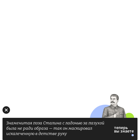
Знаменитая поза Сталина с ладонью за пазухой
была не ради образа — так он маскировал
искалеченную в детстве руку