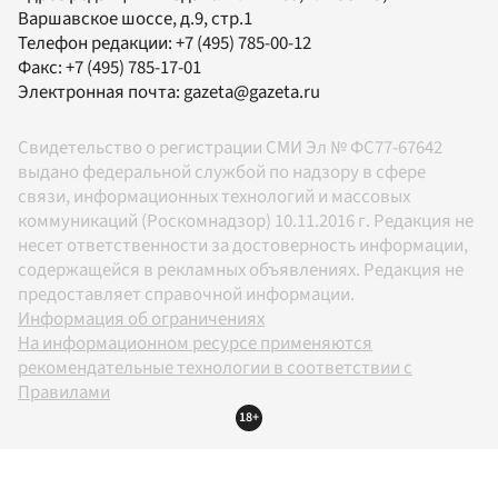
Варшавское шоссе, д.9, стр.1
Телефон редакции:
+7 (495) 785-00-12
Факс:
+7 (495) 785-17-01
Электронная почта:
gazeta@gazeta.ru
Свидетельство о регистрации СМИ Эл № ФС77-67642
выдано федеральной службой по надзору в сфере
связи, информационных технологий и массовых
коммуникаций (Роскомнадзор) 10.11.2016 г. Редакция не
несет ответственности за достоверность информации,
содержащейся в рекламных объявлениях. Редакция не
предоставляет справочной информации.
Информация об ограничениях
На информационном ресурсе применяются
рекомендательные технологии в соответствии с
Правилами
18+