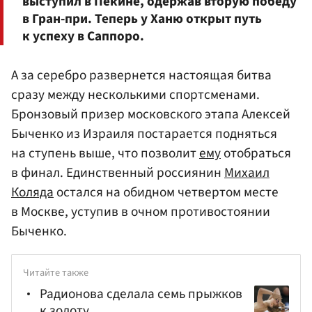
выступил в Пекине, одержав вторую победу
в Гран-при. Теперь у Ханю открыт путь
к успеху в Саппоро.
А за серебро развернется настоящая битва
сразу между несколькими спортсменами.
Бронзовый призер московского этапа Алексей
Быченко из Израиля постарается подняться
на ступень выше, что позволит
ему
отобраться
в финал. Единственный россиянин
Михаил
Коляда
остался на обидном четвертом месте
в Москве, уступив в очном противостоянии
Быченко.
Читайте также
Радионова сделала семь прыжков
к золоту