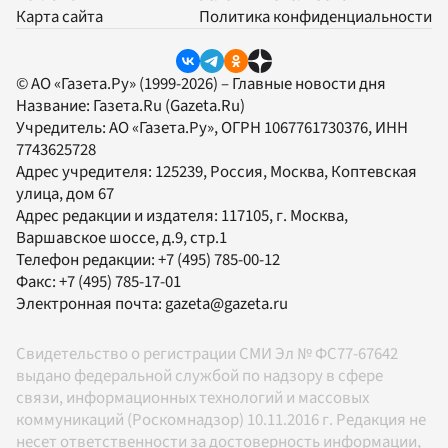
Карта сайта
Политика конфиденциальности
© АО «Газета.Ру» (1999-2026) – Главные новости дня
Название:
Газета.Ru
(Gazeta.Ru)
Учредитель:
АО «Газета.Ру»
, ОГРН 1067761730376, ИНН
7743625728
Адрес учредителя: 125239, Россия, Москва, Коптевская
улица, дом 67
Адрес редакции и издателя:
117105
, г.
Москва
,
Варшавское шоссе, д.9, стр.1
Телефон редакции:
+7 (495) 785-00-12
Факс:
+7 (495) 785-17-01
Электронная почта:
gazeta@gazeta.ru
Свидетельство о регистрации СМИ Эл № ФС77-67642
выдано федеральной службой по надзору в сфере
связи, информационных технологий и массовых
коммуникаций (Роскомнадзор) 10.11.2016 г. Редакция не
несет ответственности за достоверность информации,