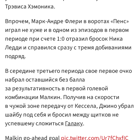
Трэвиса Хэмоника.
Впрочем, Марк-Андре Флери в воротах «Пенс»
играл не хуже и в одном из эпизодов в первом
периоде при счете 1:0 отразил бросок Ника
Ледди и справился сразу с тремя добиваниями
подряд.
В середине третьего периода свое первое очко
набрал оставшийся без балла
за результативность в первой голевой
комбинации Малкин. Получив на скорости
в чужой зоне передачу от Кессела, Джино убрал
шайбу под себя и бросил между щитков не
успевшему сложиться
Галаку
.
Malkin go-ahead goal
pic.twitter.com/Ur7fChxfIC