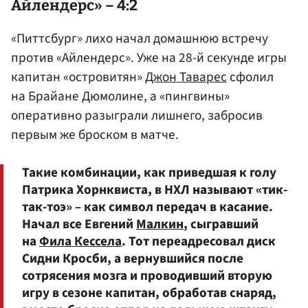
Айлендерс» – 4:2
«Питтсбург» лихо начал домашнюю встречу
против «Айлендерс». Уже на 28-й секунде игры
капитан «островитян»
Джон Таварес
сфолил
на Брайане Дюмолине, а «пингвины»
оперативно разыграли лишнего, забросив
первым же броском в матче.
Такие комбинации, как приведшая к голу
Патрика Хорнквиста, в НХЛ называют «тик-
так-тоэ» – как символ передач в касание.
Начал все Евгений
Малкин
, сыгравший
на
Фила Кессела
. Тот переадресовал диск
Сидни Кросби, а вернувшийся после
сотрясения мозга и проводивший вторую
игру в сезоне капитан, обработав снаряд,