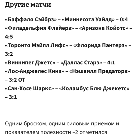
Другие матчи
«Баффало Сэйбрз» – «Миннесота Уайлд» – 0:4
«Филадельфия Флайерз» – «Аризона Койотс» –
4:5
«Торонто Мэйпл Лифс» – «Флорида Пантерз» –
3:2
«Виннипег Джетс» – «Даллас Старз» – 4:1
«Лос-Анджелес Кинз» – «Нэшвилл Предаторз»
– 3:2 ОТ
«Сан-Хосе Шаркс» – «Коламбус Блю Джекетс»
– 3:1
Одним броском, одним силовым приемом и
показателем полезности –2 отметился