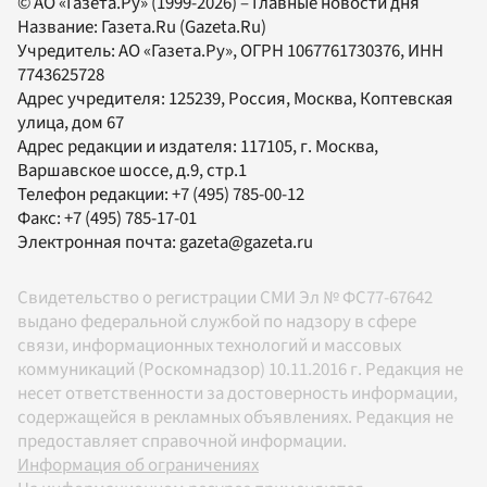
© АО «Газета.Ру» (1999-2026) – Главные новости дня
Название:
Газета.Ru
(Gazeta.Ru)
Учредитель:
АО «Газета.Ру»
, ОГРН 1067761730376, ИНН
7743625728
Адрес учредителя: 125239, Россия, Москва, Коптевская
улица, дом 67
Адрес редакции и издателя:
117105
, г.
Москва
,
Варшавское шоссе, д.9, стр.1
Телефон редакции:
+7 (495) 785-00-12
Факс:
+7 (495) 785-17-01
Электронная почта:
gazeta@gazeta.ru
Свидетельство о регистрации СМИ Эл № ФС77-67642
выдано федеральной службой по надзору в сфере
связи, информационных технологий и массовых
коммуникаций (Роскомнадзор) 10.11.2016 г. Редакция не
несет ответственности за достоверность информации,
содержащейся в рекламных объявлениях. Редакция не
предоставляет справочной информации.
Информация об ограничениях