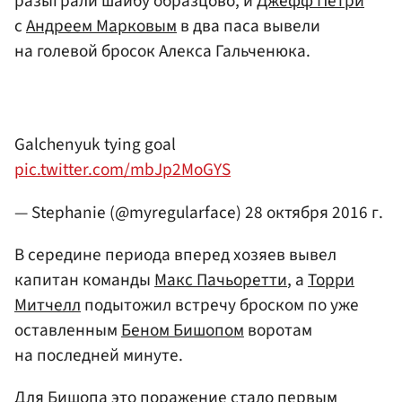
разыграли шайбу образцово, и
Джефф Петри
с
Андреем Марковым
в два паса вывели
на голевой бросок Алекса Гальченюка.
Galchenyuk tying goal
pic.twitter.com/mbJp2MoGYS
— Stephanie (@myregularface)
28 октября 2016 г.
В середине периода вперед хозяев вывел
капитан команды
Макс Пачьоретти
, а
Торри
Митчелл
подытожил встречу броском по уже
оставленным
Беном Бишопом
воротам
на последней минуте.
Для Бишопа это поражение стало первым