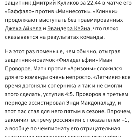
защитник
Дмитрий Куликов
за 22.44 в матче его
«Баффало» против «Миннесоты». «Клинки»
продолжают выступать без травмированных
Джека Айкела
и
Эвандера Кейна
, что плохо
сказывается на результатах команды.
На этот раз поменьше, чем обычно, отыграл
защитник-новичок «Филадельфии» Иван
Проворов
. Матч против «Аризоны» сложился
для его команды очень непросто. «Летчики» все
время догоняли соперника и так и не смогли
этого сделать, уступив 4:5. Проворов в третьем
периоде ассистировал Энди Макдональду, и
этот пас стал для него пятым в сезоне. Впрочем,
закончил встречу россиянин с показателем –1,
а вообще по чемпионату его отрицательная
статистика полезности достигла уже цифры