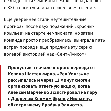
безнадежный чемпионат. Уход Павла Дацюка
в КХЛ только усиливал общее впечатление.
Еще увереннее стали неутешительные
прогнозы после двух поражений «красных
крыльев» на старте чемпионата, но затем
команда просто преобразилась, выиграла пять
встреч подряд и еще продлила эту серию
волевой викторией над «Сент-Луисом».
Пропустив в начале второго периода от
Кевина Шаттенкирка, «Ред Уингз» не
рассыпались и через 11 минут смогли
организовать ответную акцию, когда
Алексей
Марченко
ассистировал на пару
с
Дарреном Хелмом
Франсу Нильсену
,
обхитрившему
Брайана Эллиотта
.