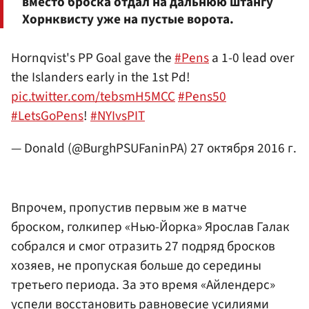
вместо броска отдал на дальнюю штангу
Хорнквисту уже на пустые ворота.
Hornqvist's PP Goal gave the
#Pens
a 1-0 lead over
the Islanders early in the 1st Pd!
pic.twitter.com/tebsmH5MCC
#Pens50
#LetsGoPens
!
#NYIvsPIT
— Donald (@BurghPSUFaninPA)
27 октября 2016 г.
Впрочем, пропустив первым же в матче
броском, голкипер «Нью-Йорка» Ярослав Галак
собрался и смог отразить 27 подряд бросков
хозяев, не пропуская больше до середины
третьего периода. За это время «Айлендерс»
успели восстановить равновесие усилиями