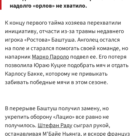
надолго «орлов» не хватило.
К концу первого тайма хозяева перехватили
инициативу, отчасти из-за травмы недавнего
игрока «Ростова» Баштуша. Анголец остался
на поле и старался помогать своей команде, но
напарник
Марко Пароло
подвел ее. Его потеря
позволила Юраю Куцке подобрать мяч и отдать
Карлосу Бакке, которому не привыкать
забивать победные мячи в этом сезоне.
В перерыве Баштуш получил замену, но
укрепить оборону «Лацио» все равно не
получилось.
Штефан Раду
сыграл рукой,
останавливая
М'Байе Ньянга
, и вскоре француз