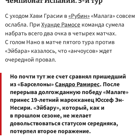
Чемпионат Испании. 5-й тур
С уходом Хави Грасии в
«Рубин»
«Малага» совсем
ослабла. При
Хуанде Рамосе
команда сумела
набрать всего два очка в четырех матчах.
С голом Нано в матче пятого тура против
«Эйбара» казалось, что «анчоусов» ждет
очередной провал.
Но почти тут же счет сравнял пришедший
из «Барселоны»
Сандро Рамирес
. После
перерыва долгожданную победу «Малаге»
принес 19-летний марокканец Юссеф Эн-
Несири. «Эйбару», который, как и
в прошлом сезоне, не желает
довольствоваться статусом середняка,
потерпел второе поражение.