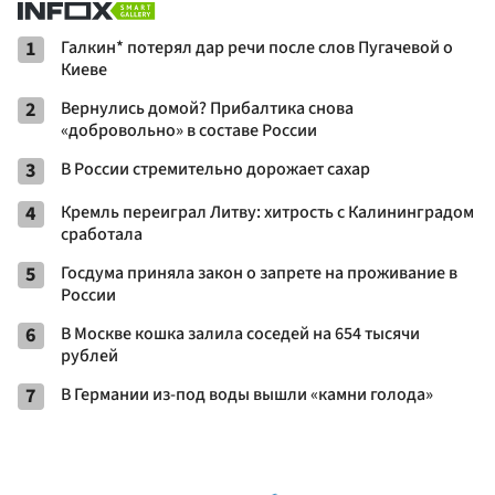
1
Галкин* потерял дар речи после слов Пугачевой о
Киеве
2
Вернулись домой? Прибалтика снова
«добровольно» в составе России
3
В России стремительно дорожает сахар
4
Кремль переиграл Литву: хитрость с Калининградом
сработала
5
Госдума приняла закон о запрете на проживание в
России
6
В Москве кошка залила соседей на 654 тысячи
рублей
7
В Германии из-под воды вышли «камни голода»