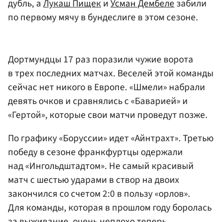
дубль, а
Лукаш Пищек
и
Усман Дембеле
забили
по первому мячу в бундеслиге в этом сезоне.
Дортмундцы 17 раз поразили чужие ворота
в трех последних матчах. Веселей этой команды
сейчас нет никого в Европе. «Шмели» набрали
девять очков и сравнялись с «Баварией» и
«Гертой», которые свои матчи проведут позже.
По графику «Боруссии» идет «Айнтрахт». Третью
победу в сезоне франкфуртцы одержали
над «Ингольдштадтом». Не самый красивый
матч с шестью ударами в створ на двоих
закончился со счетом 2:0 в пользу «орлов».
Для команды, которая в прошлом году боролась
за выживание, очень неплохо теперь