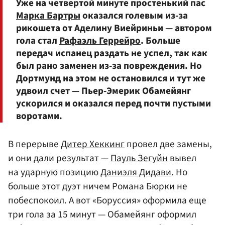
Уже на четвертой минуте простенький пас
Марка Бартры
оказался голевым из-за
рикошета от Аделину Виейриньи — автором
гола стал
Рафаэль Геррейро
. Больше
передач испанец раздать не успел, так как
был рано заменен из-за повреждения. Но
Дортмунд на этом не остановился и тут же
удвоил счет — Пьер-Эмерик Обамейянг
ускорился и оказался перед почти пустыми
воротами.
В перерыве
Дитер Хеккинг
провел две замены,
и они дали результат —
Пауль Зегуйн
вывел
на ударную позицию
Даниэля Дидави
. Но
больше этот дуэт ничем Романа Бюрки не
побеспокоил. А вот «Боруссия» оформила еще
три гола за 15 минут — Обамейянг оформил