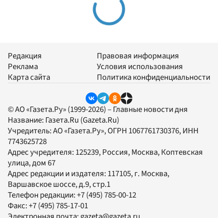
Редакция
Правовая информация
Реклама
Условия использования
Карта сайта
Политика конфиденциальности
© АО «Газета.Ру» (1999-2026) – Главные новости дня
Название:
Газета.Ru
(Gazeta.Ru)
Учредитель:
АО «Газета.Ру»
, ОГРН 1067761730376, ИНН
7743625728
Адрес учредителя: 125239, Россия, Москва, Коптевская
улица, дом 67
Адрес редакции и издателя:
117105
, г.
Москва
,
Варшавское шоссе, д.9, стр.1
Телефон редакции:
+7 (495) 785-00-12
Факс:
+7 (495) 785-17-01
Электронная почта:
gazeta@gazeta.ru