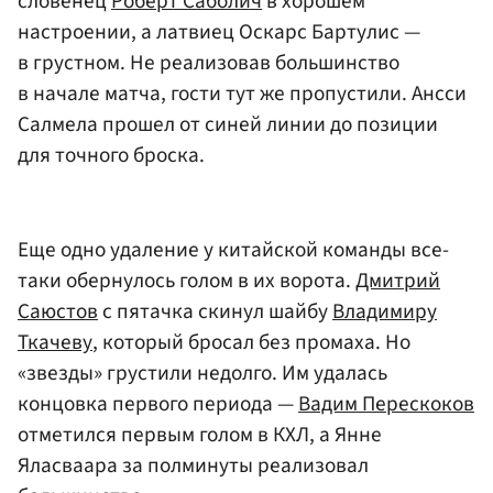
словенец
Роберт Саболич
в хорошем
настроении, а латвиец Оскарс Бартулис —
в грустном. Не реализовав большинство
в начале матча, гости тут же пропустили. Ансси
Салмела прошел от синей линии до позиции
для точного броска.
Еще одно удаление у китайской команды все-
таки обернулось голом в их ворота.
Дмитрий
Саюстов
с пятачка скинул шайбу
Владимиру
Ткачеву
, который бросал без промаха. Но
«звезды» грустили недолго. Им удалась
концовка первого периода —
Вадим Перескоков
отметился первым голом в КХЛ, а Янне
Яласваара за полминуты реализовал