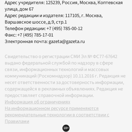
Адрес учредителя: 125239, Россия, Москва, Коптевская
улица, дом 67
Адрес редакции и издателя:
117105
, г.
Москва
,
Варшавское шоссе, д.9, стр.1
Телефон редакции:
+7 (495) 785-00-12
Факс:
+7 (495) 785-17-01
Электронная почта:
gazeta@gazeta.ru
Свидетельство о регистрации СМИ Эл № ФС77-67642
выдано федеральной службой по надзору в сфере
связи, информационных технологий и массовых
коммуникаций (Роскомнадзор) 10.11.2016 г. Редакция не
несет ответственности за достоверность информации,
содержащейся в рекламных объявлениях. Редакция не
предоставляет справочной информации.
Информация об ограничениях
На информационном ресурсе применяются
рекомендательные технологии в соответствии с
Правилами
18+