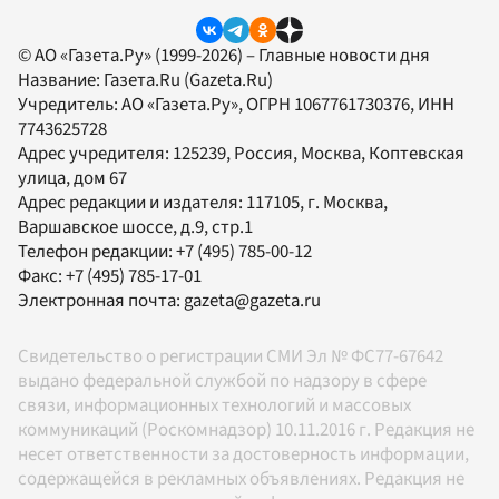
© АО «Газета.Ру» (1999-2026) – Главные новости дня
Название:
Газета.Ru
(Gazeta.Ru)
Учредитель:
АО «Газета.Ру»
, ОГРН 1067761730376, ИНН
7743625728
Адрес учредителя: 125239, Россия, Москва, Коптевская
улица, дом 67
Адрес редакции и издателя:
117105
, г.
Москва
,
Варшавское шоссе, д.9, стр.1
Телефон редакции:
+7 (495) 785-00-12
Факс:
+7 (495) 785-17-01
Электронная почта:
gazeta@gazeta.ru
Свидетельство о регистрации СМИ Эл № ФС77-67642
выдано федеральной службой по надзору в сфере
связи, информационных технологий и массовых
коммуникаций (Роскомнадзор) 10.11.2016 г. Редакция не
несет ответственности за достоверность информации,
содержащейся в рекламных объявлениях. Редакция не