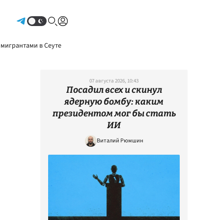
Авторизоваться
 мигрантами в Сеуте
07 августа 2026, 10:43
Посадил всех и скинул
ядерную бомбу: каким
президентом мог бы стать
ИИ
Виталий Рюмшин