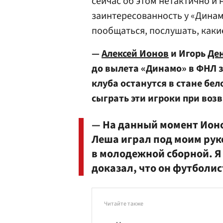
сейчас об этом нетактично и 
заинтересованность у «Динамо
пообщаться, послушать, какие
—
Алексей Ионов
и Игорь
Де
до вылета «Динамо» в ФНЛ з
клуба останутся в стане бе
сыграть эти игроки при во
— На данный момент Ион
Леша играл под моим рук
в молодежной сборной. Я 
доказал, что он футболис
Читайте также