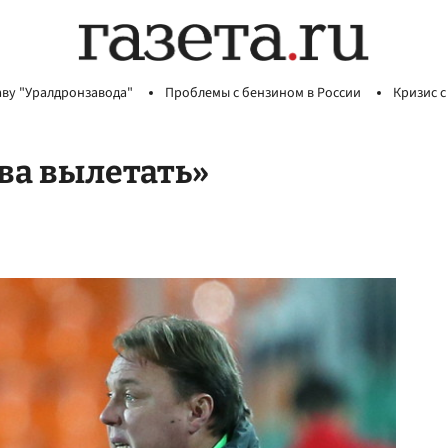
аву "Уралдронзавода"
Проблемы с бензином в России
Кризис с
ва вылетать»