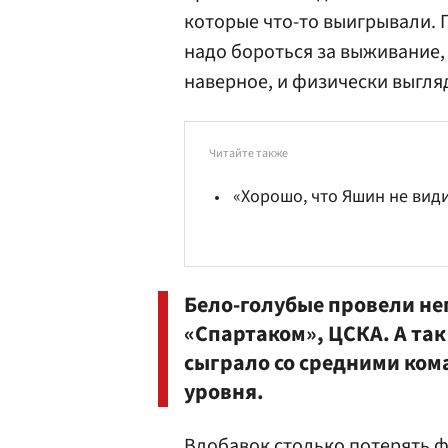
которые что-то выигрывали. П
надо бороться за выживание, 
наверное, и физически выгля
Читайте также
«Хорошо, что Яшин не види
Бело-голубые провели не
«Спартаком», ЦСКА. А та
сыграло со средними ком
уровня.
Вдобавок столько потерять ф