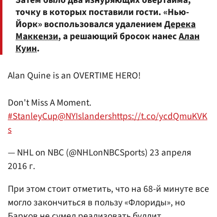
точку в которых поставили гости. «Нью-
Йорк» воспользовался удалением
Дерека
Маккензи
, а решающий бросок нанес
Алан
Куин
.
Alan Quine is an OVERTIME HERO!
Don't Miss A Moment.
#StanleyCup
@NYIslanders
https://t.co/ycdQmuKVK
s
— NHL on NBC (@NHLonNBCSports)
23 апреля
2016 г.
При этом стоит отметить, что на 68-й минуте все
могло закончиться в пользу «Флориды», но
Барков не сумел реализовать буллит.