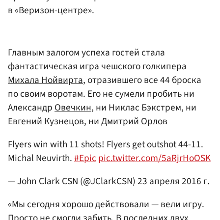
в «Веризон-центре».
Главным залогом успеха гостей стала
фантастическая игра чешского голкипера
Михала Нойвирта
, отразившего все 44 броска
по своим воротам. Его не сумели пробить ни
Александр
Овечкин
, ни Никлас Бэкстрем, ни
Евгений Кузнецов
, ни
Дмитрий Орлов
Flyers win with 11 shots! Flyers get outshot 44-11.
Michal Neuvirth.
#Epic
pic.twitter.com/5aRjrHoOSK
— John Clark CSN (@JClarkCSN)
23 апреля 2016 г.
«Мы сегодня хорошо действовали — вели игру.
Просто не смогли забить. В последних двух