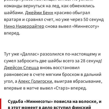
команды вернуться на лед, как обменялись
шайбами.
Джейми Бенн
красиво обыграл
вратаря и сравнял счет, но уже через 50 секунд
Нино Нидеррайтер
снова вывел «Миннесоту»
вперед.
Тут уже «Даллас» разозлился по-настоящему и
сумел забросить две шайбы всего за 28 секунд!
Джейсон Спецца
вновь восстановил
равновесие в счете мягким броском в дальний
угол, а
Алекс Голигоски
, выиграв вбрасывание,
впервые в матче вывел «Старз» вперед.
Судьба «Миннесоты» повисла на волоске, и
в этот момент в дело вступил финский