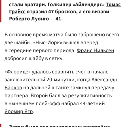
стали вратари. Голкипер «Айлендерс»
Томас
Грайсс
отразил 47 бросков, а его визави
Роберто Луонго
— 41.
В основное время матча было заброшено всего
две шайбы. «Нью-Йорк» вышел вперед
в середине первого периода.
Франс Нильсен
добросил шайбу в сетку.
«Флориде» удалось сравнять счет в начале
заключительной 20-минутки, когда
Александр
Барков
на дальней штанге замкнул передачу
партнера. Второй балл за результативность
в нынешнем плей-офф набрал 44-летний
Яромир Ягр
.
Затем было два изнуряющих овертайма,