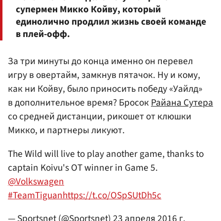
супермен Микко Койву, который
единолично продлил жизнь своей команде
в плей-офф.
За три минуты до конца именно он перевел
игру в овертайм, замкнув пятачок. Ну и кому,
как ни Койву, было приносить победу «Уайлд»
в дополнительное время? Бросок
Райана Сутера
со средней дистанции, рикошет от клюшки
Микко, и партнеры ликуют.
The Wild will live to play another game, thanks to
captain Koivu's OT winner in Game 5.
@Volkswagen
#TeamTiguan
https://t.co/OSpSUtDh5c
— Sportsnet (@Sportsnet)
23 апреля 2016 г.