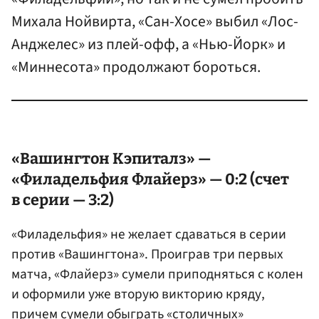
Михала Нойвирта, «Сан-Хосе» выбил «Лос-
Анджелес» из плей-офф, а «Нью-Йорк» и
«Миннесота» продолжают бороться.
«Вашингтон Кэпиталз» —
«Филадельфия Флайерз» — 0:2 (счет
в серии — 3:2)
«Филадельфия» не желает сдаваться в серии
против «Вашингтона». Проиграв три первых
матча, «Флайерз» сумели приподняться с колен
и оформили уже вторую викторию кряду,
причем сумели обыграть «столичных»