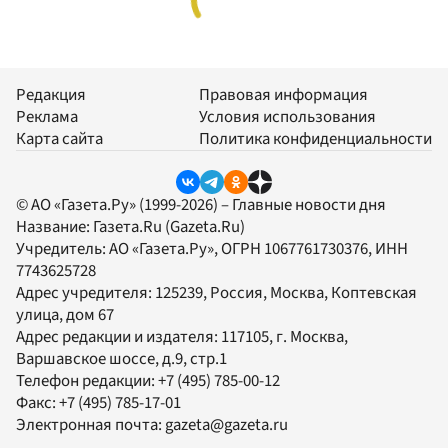
Редакция
Правовая информация
Реклама
Условия использования
Карта сайта
Политика конфиденциальности
© АО «Газета.Ру» (1999-2026) – Главные новости дня
Название:
Газета.Ru
(Gazeta.Ru)
Учредитель:
АО «Газета.Ру»
, ОГРН 1067761730376, ИНН
7743625728
Адрес учредителя: 125239, Россия, Москва, Коптевская
улица, дом 67
Адрес редакции и издателя:
117105
, г.
Москва
,
Варшавское шоссе, д.9, стр.1
Телефон редакции:
+7 (495) 785-00-12
Факс:
+7 (495) 785-17-01
Электронная почта:
gazeta@gazeta.ru