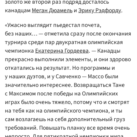
золото же второй раз подряд досталось
канадцам
Меган Дюамель
и
Эрику Рэдфорду
.
«Ужасно выглядит пьедестал почета,
без наших… — отметила сразу после окончания
турнира среди пар двукратная олимпийская
чемпионка
Екатерина Гордеева
. — Канадцы
прекрасно выполнили элементы, и они здорово
откатались на результат. Но программы и
у наших дуэтов, и у Савченко — Массо были
значительно интереснее. Возвращаться Тане
с Максимом после победы на Олимпийских
играх было очень тяжело, потому что и смотрят
на тебя как на олимпийского чемпиона, и ты
сам возлагаешь на себя дополнительный груз
требований. Повышать планку все время очень
непросто. Для пятикратной чемпионки мира