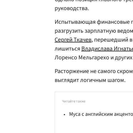
руководства.
Испытывающая финансовые пр
разгрузить зарплатную ведо
Сергей Ткачев
, перешедший в
лишиться
Владислава Игнать
Лоренсо Мельгарехо и других
Расторжение не самого скро
выглядит логичным шагом.
Читайте также
Муса с английским акцент