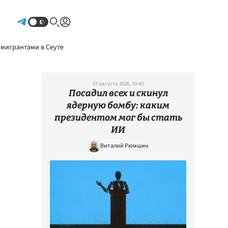
Авторизоваться
 мигрантами в Сеуте
07 августа 2026, 10:43
Посадил всех и скинул
ядерную бомбу: каким
президентом мог бы стать
ИИ
Виталий Рюмшин