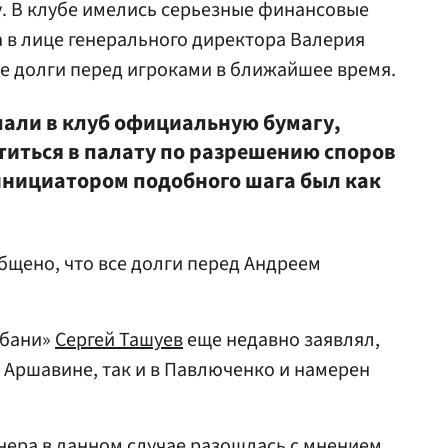
. В клубе имелись серьезные финансовые
 в лице генерального директора Валерия
е долги перед игроками в ближайшее время.
лали в клуб официальную бумагу,
титься в палату по разрешению споров
 инициатором подобного шага был как
бщено, что все долги перед Андреем
убани»
Сергей Ташуев
еще недавно заявлял,
в Аршавине, так и в Павлюченко и намерен
нера в данном случае разошлась с мнением