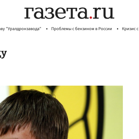
аву "Уралдронзавода"
Проблемы с бензином в России
Кризис с
цу