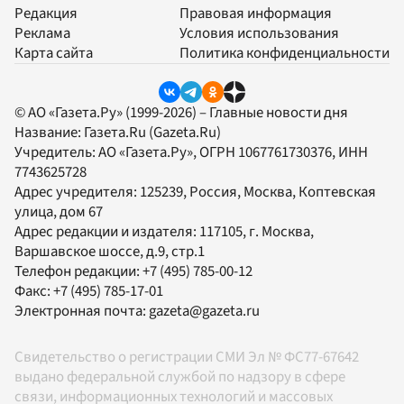
Редакция
Правовая информация
Реклама
Условия использования
Карта сайта
Политика конфиденциальности
© АО «Газета.Ру» (1999-2026) – Главные новости дня
Название:
Газета.Ru
(Gazeta.Ru)
Учредитель:
АО «Газета.Ру»
, ОГРН 1067761730376, ИНН
7743625728
Адрес учредителя: 125239, Россия, Москва, Коптевская
улица, дом 67
Адрес редакции и издателя:
117105
, г.
Москва
,
Варшавское шоссе, д.9, стр.1
Телефон редакции:
+7 (495) 785-00-12
Факс:
+7 (495) 785-17-01
Электронная почта:
gazeta@gazeta.ru
Свидетельство о регистрации СМИ Эл № ФС77-67642
выдано федеральной службой по надзору в сфере
связи, информационных технологий и массовых