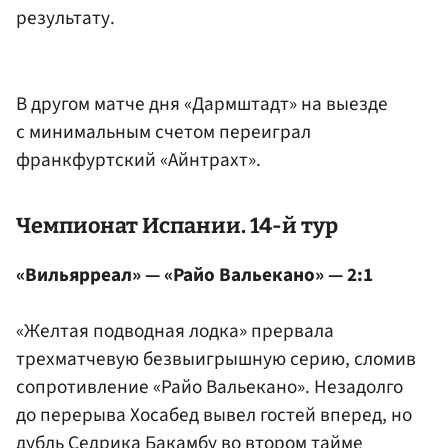
результату.
В другом матче дня «Дармштадт» на выезде
с минимальным счетом переиграл
франкфуртский «Айнтрахт».
Чемпионат Испании. 14-й тур
«Вильярреал» — «Райо Вальекано» — 2:1
«Желтая подводная лодка» прервала
трехматчевую безвыигрышную серию, сломив
сопротивление «Райо Вальекано». Незадолго
до перерыва Хосабед вывел гостей вперед, но
дубль
Седрика Бакамбу
во втором тайме