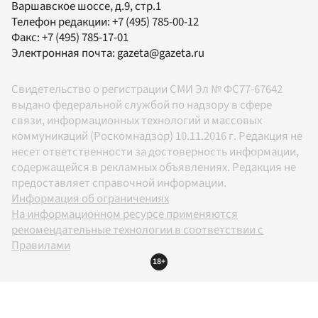
Варшавское шоссе, д.9, стр.1
Телефон редакции:
+7 (495) 785-00-12
Факс:
+7 (495) 785-17-01
Электронная почта:
gazeta@gazeta.ru
Свидетельство о регистрации СМИ Эл № ФС77-67642
выдано федеральной службой по надзору в сфере
связи, информационных технологий и массовых
коммуникаций (Роскомнадзор) 10.11.2016 г. Редакция не
несет ответственности за достоверность информации,
содержащейся в рекламных объявлениях. Редакция не
предоставляет справочной информации.
Информация об ограничениях
На информационном ресурсе применяются
рекомендательные технологии в соответствии с
Правилами
18+