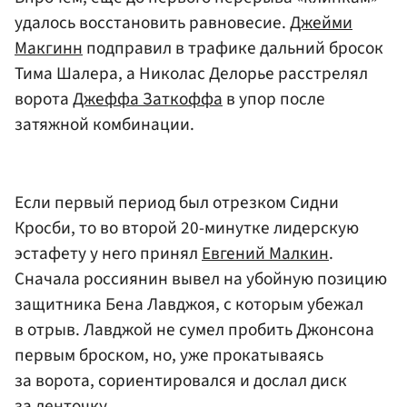
удалось восстановить равновесие.
Джейми
Макгинн
подправил в трафике дальний бросок
Тима Шалера, а Николас Делорье расстрелял
ворота
Джеффа Заткоффа
в упор после
затяжной комбинации.
Если первый период был отрезком Сидни
Кросби, то во второй 20-минутке лидерскую
эстафету у него принял
Евгений Малкин
.
Сначала россиянин вывел на убойную позицию
защитника Бена Лавджоя, с которым убежал
в отрыв. Лавджой не сумел пробить Джонсона
первым броском, но, уже прокатываясь
за ворота, сориентировался и дослал диск
за ленточку.