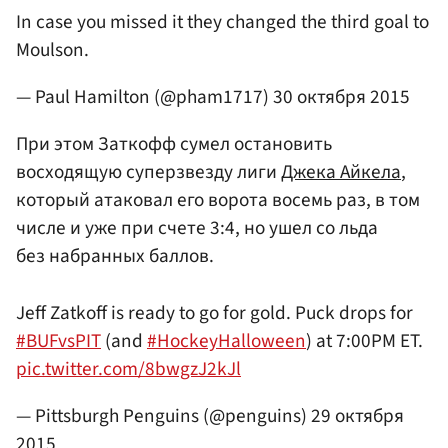
In case you missed it they changed the third goal to
Moulson.
— Paul Hamilton (@pham1717)
30 октября 2015
При этом Заткофф сумел остановить
восходящую суперзвезду лиги
Джека Айкела
,
который атаковал его ворота восемь раз, в том
числе и уже при счете 3:4, но ушел со льда
без набранных баллов.
Jeff Zatkoff is ready to go for gold. Puck drops for
#BUFvsPIT
(and
#HockeyHalloween
) at 7:00PM ET.
pic.twitter.com/8bwgzJ2kJl
— Pittsburgh Penguins (@penguins)
29 октября
2015