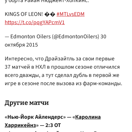
у борта Райан Нюджент-Хопкинс.
KINGS OF LEON! ��
#MTLvsEDM
https://t.co/pqgYAPcmV1
— Edmonton Oilers (@EdmontonOilers)
30
октября 2015
Интересно, что Драйзайтль за свои первые
37 матчей в НХЛ в прошлом сезоне отличился
всего дважды, а тут сделал дубль в первой же
игре в сезоне после вызова из фарм-команды.
Другие матчи
«Нью-Йорк Айлендерс» — «
Каролина
Харрикейнз
» — 2:3 ОТ