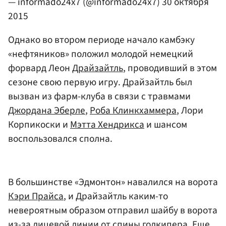
— informado24x7 (@informado24x7)
30 октября
2015
Однако во втором периоде начало камбэку
«нефтяников» положил молодой немецкий
форвард Леон
Драйзайтль
, проводивший в этом
сезоне свою первую игру. Драйзайтль был
вызван из фарм-клуба в связи с травмами
Джордана Эберле
,
Роба Клинкхаммера
, Лори
Корпикоски и
Мэтта Хендрикса
и шансом
воспользовался сполна.
В большинстве «Эдмонтон» навалился на ворота
Кэри Прайса
, и Драйзайтль каким-то
невероятным образом отправил шайбу в ворота
из-за лицевой линии от спины голкипера. Еще