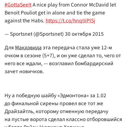
#GottaSeeIt
A nice play from Connor McDavid let
Benoit Pouliot get in alone and tie the game
against the Habs.
https://t.co/hnqIIiPISj
— Sportsnet (@Sportsnet)
30 октября 2015
Для
Макдэвида
эта передача стала уже 12-м
очком в сезоне (5+7), и он уже сделал то, чего от
него все ждали, — возглавил бомбардирский
зачет новичков.
Ну а победную шайбу «Эдмонтона» за 1.02
до финальной сирены провел все тот же
Драйзайтль, которому отменную передачу
на пустые ворота сделал классно отборовшийся