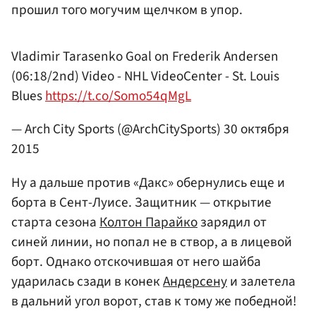
прошил того могучим щелчком в упор.
Vladimir Tarasenko Goal on Frederik Andersen
(06:18/2nd) Video - NHL VideoCenter - St. Louis
Blues
https://t.co/Somo54qMgL
— Arch City Sports (@ArchCitySports)
30 октября
2015
Ну а дальше против «Дакс» обернулись еще и
борта в Сент-Луисе. Защитник — открытие
старта сезона
Колтон Парайко
зарядил от
синей линии, но попал не в створ, а в лицевой
борт. Однако отскочившая от него шайба
ударилась сзади в конек
Андерсену
и залетела
в дальний угол ворот, став к тому же победной!