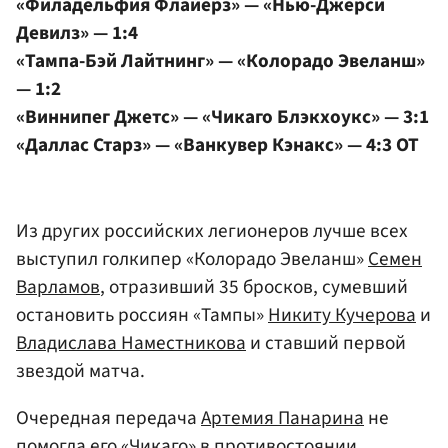
«Филадельфия Флайерз» — «Нью-Джерси
Девилз» — 1:4
«Тампа-Бэй Лайтнинг» — «Колорадо Эвеланш»
— 1:2
«Виннипег Джетс» — «Чикаго Блэкхоукс» — 3:1
«Даллас Старз» — «Ванкувер Кэнакс» — 4:3 ОТ
Из других российских легионеров лучше всех
выступил голкипер «Колорадо Эвеланш»
Семен
Варламов
, отразивший 35 бросков, сумевший
остановить россиян «Тампы»
Никиту Кучерова
и
Владислава Наместникова
и ставший первой
звездой матча.
Очередная передача
Артемия Панарина
не
помогла его «Чикаго» в противостоянии