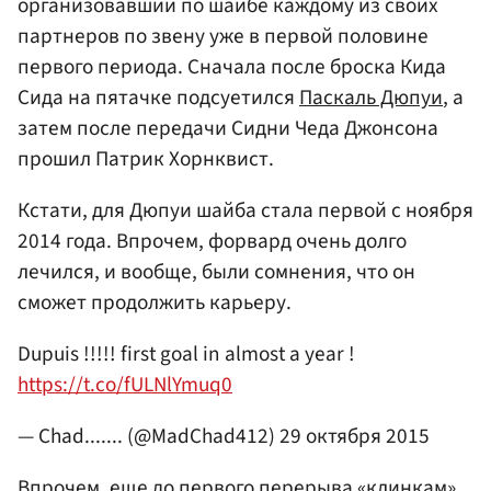
организовавший по шайбе каждому из своих
партнеров по звену уже в первой половине
первого периода. Сначала после броска Кида
Сида на пятачке подсуетился
Паскаль Дюпуи
, а
затем после передачи Сидни Чеда Джонсона
прошил Патрик Хорнквист.
Кстати, для Дюпуи шайба стала первой с ноября
2014 года. Впрочем, форвард очень долго
лечился, и вообще, были сомнения, что он
сможет продолжить карьеру.
Dupuis !!!!! first goal in almost a year !
https://t.co/fULNlYmuq0
— Chad....... (@MadChad412)
29 октября 2015
Впрочем, еще до первого перерыва «клинкам»