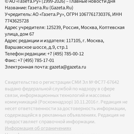
© АО «Газета.Ру» (1999-2026) – Главные новости дня
Название:
Газета.Ru
(Gazeta.Ru)
Учредитель:
АО «Газета.Ру»
, ОГРН 1067761730376, ИНН
7743625728
Адрес учредителя: 125239, Россия, Москва, Коптевская
улица, дом 67
Адрес редакции и издателя:
117105
, г.
Москва
,
Варшавское шоссе, д.9, стр.1
Телефон редакции:
+7 (495) 785-00-12
Факс:
+7 (495) 785-17-01
Электронная почта:
gazeta@gazeta.ru
Свидетельство о регистрации СМИ Эл № ФС77-67642
выдано федеральной службой по надзору в сфере
связи, информационных технологий и массовых
коммуникаций (Роскомнадзор) 10.11.2016 г. Редакция не
несет ответственности за достоверность информации,
содержащейся в рекламных объявлениях. Редакция не
предоставляет справочной информации.
Информация об ограничениях