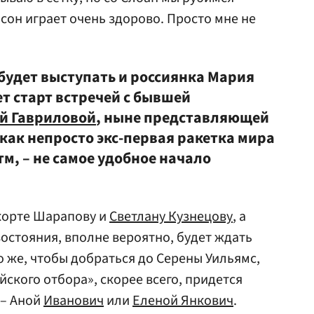
сон играет очень здорово. Просто мне не
 будет выступать и россиянка Мария
ет старт встречей с бывшей
й Гавриловой
, ныне представляющей
как непросто экс-первая ракетка мира
м, – не самое удобное начало
 корте Шарапову и
Светлану Кузнецову
, а
остояния, вполне вероятно, будет ждать
го же, чтобы добраться до Серены Уильямс,
ского отбора», скорее всего, придется
 – Аной
Иванович
или
Еленой Янкович
.