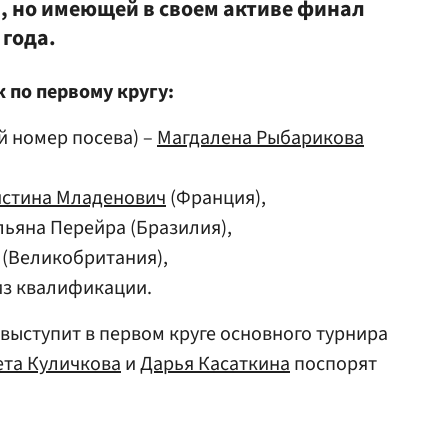
, но имеющей в своем активе финал
 года.
 по первому кругу:
й номер посева) –
Магдалена Рыбарикова
стина Младенович
(Франция),
льяна Перейра (Бразилия),
(Великобритания),
из квалификации.
ыступит в первом круге основного турнира
ета Куличкова
и
Дарья Касаткина
поспорят