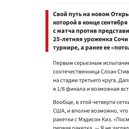
Свой путь на новом Откр
которой в конце сентября
с матча против представ
25-летняя уроженка Сочи 
турнире, а ранее ее «пот
Первым серьезным испытание
соотечественница Слоан Стиве
на стадии третьего круга. Да
в 1/8 финала и возможная вст
Вообще, в этой четверти сет
США, и вполне возможно, что
ракетки с Мэдисон Киз. «По
первая ракетка. — Я не загля