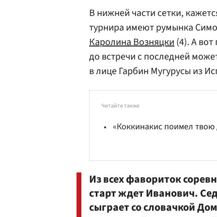
В нижней части сетки, кажет
турнира имеют румынка Симон
Каролина Возняцки
(4). А во
до встречи с последней може
в лице Гарбин Мугурусы из Ис
Читайте также
«Коккинакис поимел твою 
Из всех фавориток сорев
старт ждет Иванович. Сед
сыграет со словачкой До