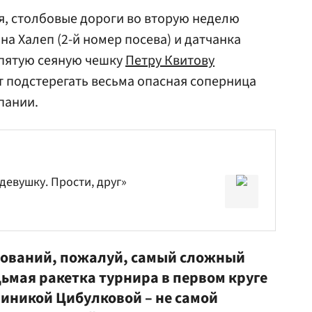
ся, столбовые дороги во вторую неделю
а Халеп (2-й номер посева) и датчанка
т пятую сеяную чешку
Петру Квитову
т подстерегать весьма опасная соперница
пании.
девушку. Прости, друг»
нований, пожалуй, самый сложный
ьмая ракетка турнира в первом круге
миникой Цибулковой – не самой