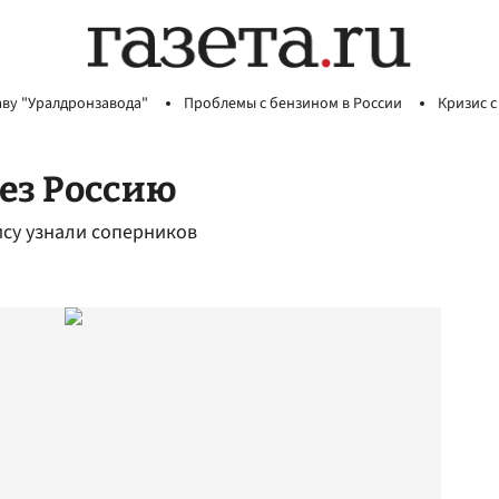
аву "Уралдронзавода"
Проблемы с бензином в России
Кризис с
рез Россию
су узнали соперников