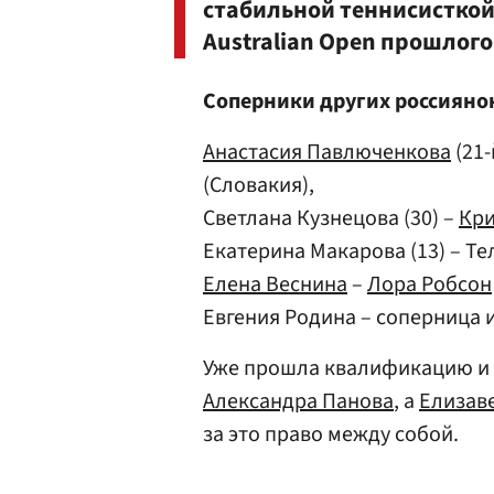
стабильной теннисисткой
Australian Open прошлого
Соперники других россиянок
Анастасия Павлюченкова
(21-
(Словакия),
Светлана Кузнецова (30) –
Кри
Екатерина Макарова (13) – Те
Елена Веснина
–
Лора Робсон
Евгения Родина – соперница 
Уже прошла квалификацию и в
Александра Панова
, а
Елизав
за это право между собой.