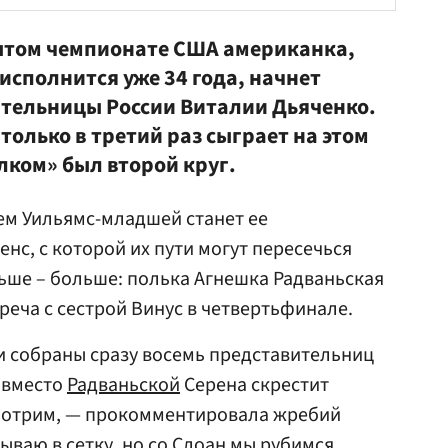
ытом чемпионате США американка,
 исполнится уже 34 года, начнет
ительницы России
Виталии Дьяченко
.
только в третий раз сыграет на этом
олком» был второй круг.
м Уильямс-младшей станет ее
нс, с которой их пути могут пересечься
льше – больше: полька Агнешка Радваньская
реча с сестрой Винус в четвертьфинале.
ки собраны сразу восемь представительниц
 вместо
Радваньской
Серена скрестит
смотрим, — прокомментировала жребий
дываю в сетку, но со Слоан мы рубимся