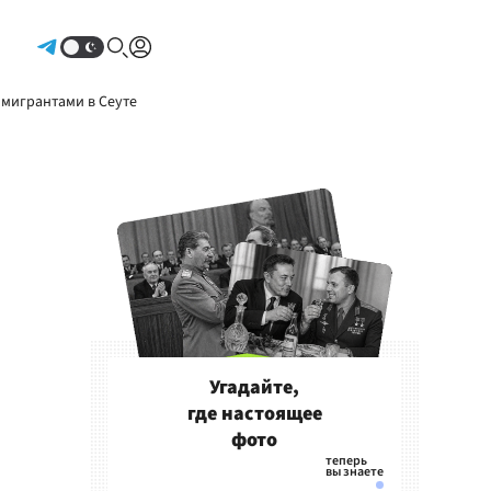
Авторизоваться
 мигрантами в Сеуте
Угадайте,
где настоящее
фото