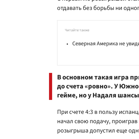
отдавать без борьбы ни одного
Читайте также
Северная Америка не уви
В основном такая игра пр
до счета «ровно». У Южно
гейме, но у Надаля шансы
При счете 4:3 в пользу испан
начал свою подачу, проиграв 
розыгрыша допустил еще одн