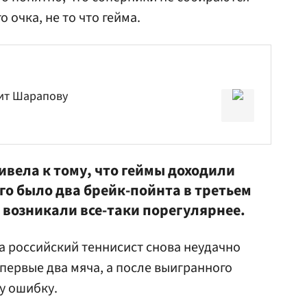
 очка, не то что гейма.
дит Шарапову
ивела к тому, что геймы доходили
го было два брейк-пойнта в третьем
 возникали все-таки порегулярнее.
ца российский теннисист снова неудачно
первые два мяча, а после выигранного
у ошибку.