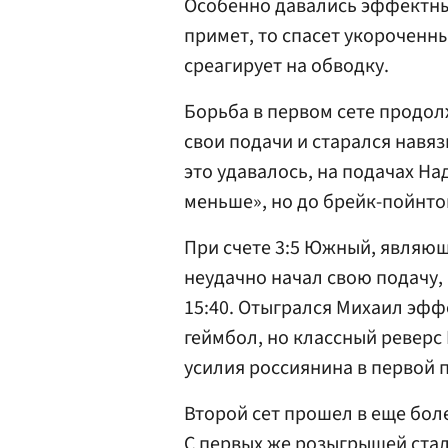
Особенно давались эффектн
примет, то спасет укороченн
среагирует на обводку.
Борьба в первом сете продол
свои подачи и старался навяз
это удавалось, на подачах На
меньше», но до брейк-пойнто
При счете 3:5 Южный, являющ
неудачно начал свою подачу,
15:40. Отыгрался Михаил эфф
геймбол, но классный реверс
усилия россиянина в первой па
Второй сет прошел в еще бол
С первых же розыгрышей стал