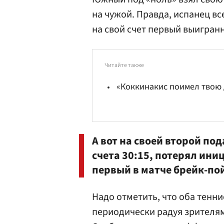
на чужой. Правда, испанец в
на свой счет первый выигран
Читайте также
«Коккинакис поимел твою 
А вот на своей второй по
счета 30:15, потерял ини
первый в матче брейк-по
Надо отметить, что оба тенн
периодически радуя зрителям