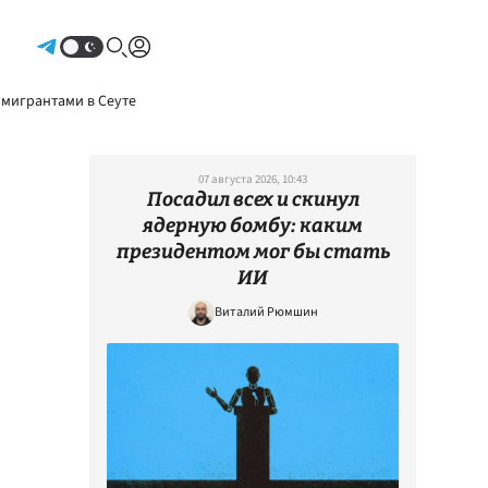
Авторизоваться
 мигрантами в Сеуте
07 августа 2026, 10:43
Посадил всех и скинул
ядерную бомбу: каким
президентом мог бы стать
ИИ
Виталий Рюмшин