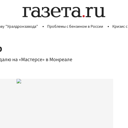
аву "Уралдронзавода"
Проблемы с бензином в России
Кризис с
р
алю на «Мастерсе» в Монреале