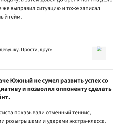
се же выправил ситуацию и тоже записал
ный гейм.
девушку. Прости, друг»
даче Южный не сумел развить успех со
циативу и позволил оппоненту сделать
йнт.
исиста показывали отменный теннис,
и розыгрышами и ударами экстра-класса.