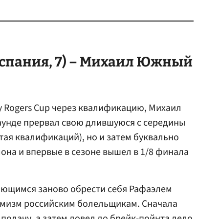
спания, 7) –
Михаил Южный
 Rogers Cup через квалификацию, Михаил
аунде прервал свою длившуюся с середины
тая квалификаций), но и затем буквально
на и впервые в сезоне вышел в 1/8 финала
ающимся заново обрести себя Рафаэлем
мизм российским болельщикам. Сначала
подачу, а затем довел до брейк-пойнта дело