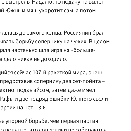
ые выстрелы
Надалю
: то подачу на вылет
ый Южным мяч, укоротит сам, а потом
жалась до самого конца. Россиянин брал
ывать борьбу сопернику на чужих. В целом
даля частенько шла игра на «больше-
в дело никак не доходило.
ийся сейчас 107-й ракеткой мира, очень
 предоставив сопернику два сет-пойнта –
ектно, подав эйсом, затем даже имел
 Рафы и две подряд ошибки Южного свели
ртии на нет – 3:6.
ее упорной борьбе, чем первая партия.
о понятно, что соперники не собираются