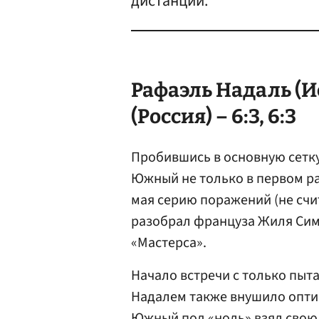
дистанции.
Рафаэль Надаль (И
(Россия) – 6:3, 6:3
Пробившись в основную сетку
Южный не только в первом р
мая серию поражений (не счи
разобрал француза Жиля Симо
«Мастерса».
Начало встречи с только пыт
Надалем также внушило опти
Южный под «ноль» взял свою 