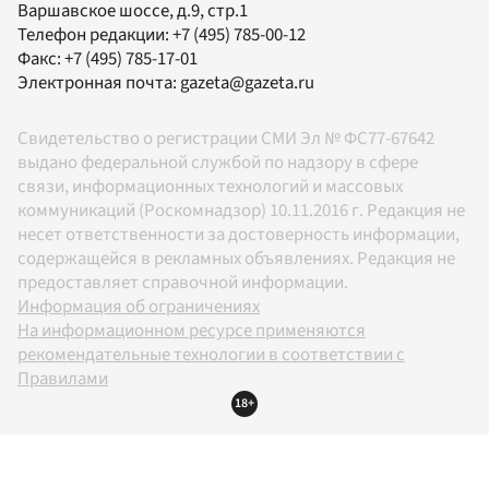
Варшавское шоссе, д.9, стр.1
Телефон редакции:
+7 (495) 785-00-12
Факс:
+7 (495) 785-17-01
Электронная почта:
gazeta@gazeta.ru
Свидетельство о регистрации СМИ Эл № ФС77-67642
выдано федеральной службой по надзору в сфере
связи, информационных технологий и массовых
коммуникаций (Роскомнадзор) 10.11.2016 г. Редакция не
несет ответственности за достоверность информации,
содержащейся в рекламных объявлениях. Редакция не
предоставляет справочной информации.
Информация об ограничениях
На информационном ресурсе применяются
рекомендательные технологии в соответствии с
Правилами
18+