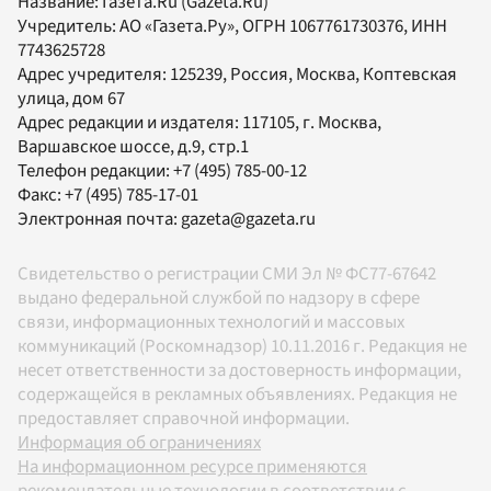
Название:
Газета.Ru
(Gazeta.Ru)
Учредитель:
АО «Газета.Ру»
, ОГРН 1067761730376, ИНН
7743625728
Адрес учредителя: 125239, Россия, Москва, Коптевская
улица, дом 67
Адрес редакции и издателя:
117105
, г.
Москва
,
Варшавское шоссе, д.9, стр.1
Телефон редакции:
+7 (495) 785-00-12
Факс:
+7 (495) 785-17-01
Электронная почта:
gazeta@gazeta.ru
Свидетельство о регистрации СМИ Эл № ФС77-67642
выдано федеральной службой по надзору в сфере
связи, информационных технологий и массовых
коммуникаций (Роскомнадзор) 10.11.2016 г. Редакция не
несет ответственности за достоверность информации,
содержащейся в рекламных объявлениях. Редакция не
предоставляет справочной информации.
Информация об ограничениях
На информационном ресурсе применяются