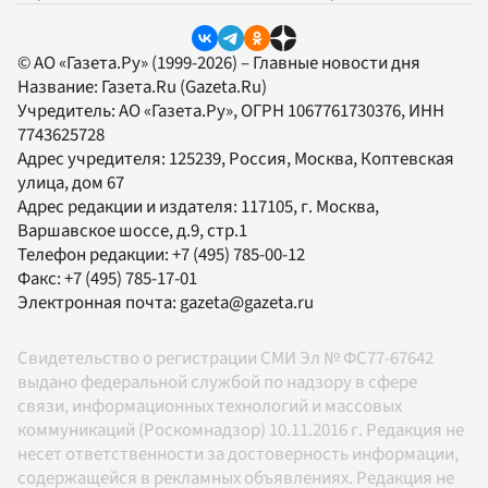
© АО «Газета.Ру» (1999-2026) – Главные новости дня
Название:
Газета.Ru
(Gazeta.Ru)
Учредитель:
АО «Газета.Ру»
, ОГРН 1067761730376, ИНН
7743625728
Адрес учредителя: 125239, Россия, Москва, Коптевская
улица, дом 67
Адрес редакции и издателя:
117105
, г.
Москва
,
Варшавское шоссе, д.9, стр.1
Телефон редакции:
+7 (495) 785-00-12
Факс:
+7 (495) 785-17-01
Электронная почта:
gazeta@gazeta.ru
Свидетельство о регистрации СМИ Эл № ФС77-67642
выдано федеральной службой по надзору в сфере
связи, информационных технологий и массовых
коммуникаций (Роскомнадзор) 10.11.2016 г. Редакция не
несет ответственности за достоверность информации,
содержащейся в рекламных объявлениях. Редакция не