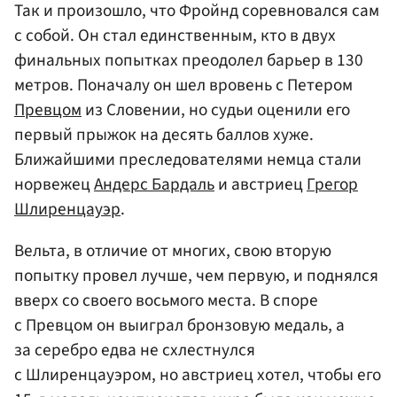
Так и произошло, что Фройнд соревновался сам
с собой. Он стал единственным, кто в двух
финальных попытках преодолел барьер в 130
метров. Поначалу он шел вровень с Петером
Превцом
из Словении, но судьи оценили его
первый прыжок на десять баллов хуже.
Ближайшими преследователями немца стали
норвежец
Андерс Бардаль
и австриец
Грегор
Шлиренцауэр
.
Вельта, в отличие от многих, свою вторую
попытку провел лучше, чем первую, и поднялся
вверх со своего восьмого места. В споре
с Превцом он выиграл бронзовую медаль, а
за серебро едва не схлестнулся
с Шлиренцауэром, но австриец хотел, чтобы его