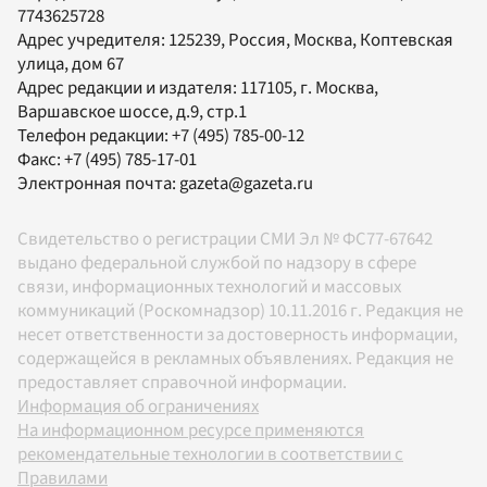
7743625728
Адрес учредителя: 125239, Россия, Москва, Коптевская
улица, дом 67
Адрес редакции и издателя:
117105
, г.
Москва
,
Варшавское шоссе, д.9, стр.1
Телефон редакции:
+7 (495) 785-00-12
Факс:
+7 (495) 785-17-01
Электронная почта:
gazeta@gazeta.ru
Свидетельство о регистрации СМИ Эл № ФС77-67642
выдано федеральной службой по надзору в сфере
связи, информационных технологий и массовых
коммуникаций (Роскомнадзор) 10.11.2016 г. Редакция не
несет ответственности за достоверность информации,
содержащейся в рекламных объявлениях. Редакция не
предоставляет справочной информации.
Информация об ограничениях
На информационном ресурсе применяются
рекомендательные технологии в соответствии с
Правилами