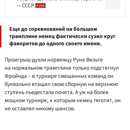
— СССР
Еще до соревнований на большом
трамплине немец фактически сузил круг
фаворитов до одного своего имени.
Проигрыш дуэли норвежцу Руне Вельте
на нормальном трамплине только подстегнул
Фройнда – в турнире смешанных команд он
буквально втащил свою сборную на верхнюю
ступень пьедестала почета. А уж на более
мощном турнире, к которым немец тяготит, он
не оставлял никому шансов.