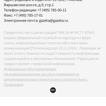
Варшавское шоссе, д.9, стр.1
Телефон редакции:
+7 (495) 785-00-12
Факс:
+7 (495) 785-17-01
Электронная почта:
gazeta@gazeta.ru
Свидетельство о регистрации СМИ Эл № ФС77-67642
выдано федеральной службой по надзору в сфере
связи, информационных технологий и массовых
коммуникаций (Роскомнадзор) 10.11.2016 г. Редакция не
несет ответственности за достоверность информации,
содержащейся в рекламных объявлениях. Редакция не
предоставляет справочной информации.
Информация об ограничениях
На информационном ресурсе применяются
рекомендательные технологии в соответствии с
Правилами
18+