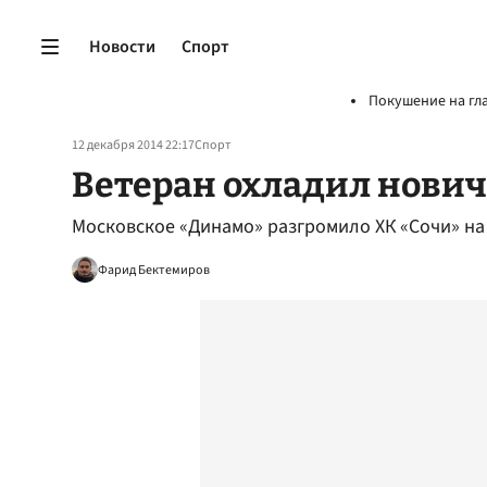
Новости
Спорт
Покушение на гл
12 декабря 2014 22:17
Спорт
Ветеран охладил нови
Московское «Динамо» разгромило ХК «Сочи» на
Фарид Бектемиров