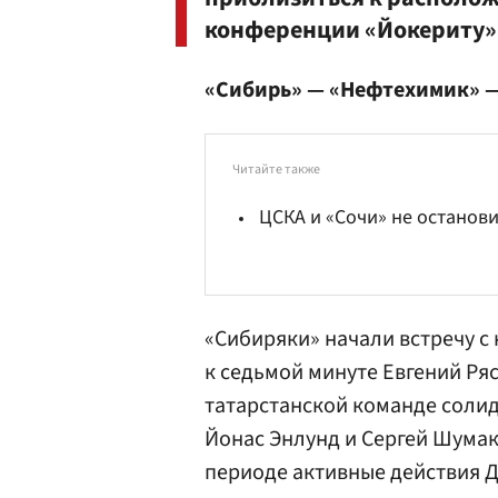
конференции «Йокериту» 
«Сибирь» — «Нефтехимик» —
Читайте также
ЦСКА и «Сочи» не останов
«Сибиряки» начали встречу с
к седьмой минуте
Евгений Ря
татарстанской команде солид
Йонас Энлунд и
Сергей Шума
периоде активные действия
Д