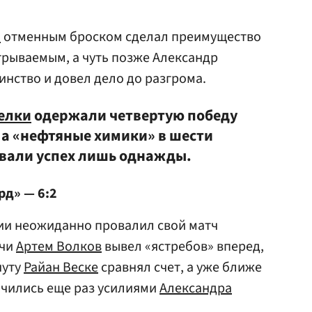
и
отменным броском сделал преимущество
грываемым, а чуть позже Александр
нство и довел дело до разгрома.
елки
одержали четвертую победу
 а «нефтяные химики» в шести
вали успех лишь однажды.
рд» — 6:2
и неожиданно провалил свой матч
ечи
Артем Волков
вывел «ястребов» вперед,
нуту
Райан Веске
сравнял счет, а уже ближе
ичились еще раз усилиями
Александра