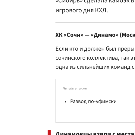
«Сибирь» сделала камбэк в
игрового дня КХЛ.
ХК «Сочи» — «Динамо» (Москв
Если кто и должен был прер
сочинского коллектива, так э
одна из сильнейших команд с
Читайте также
Развод по-уфимски
Динамовцы взяли с места 