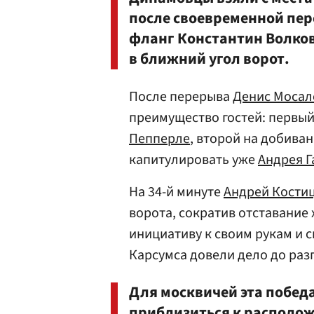
после своевременной пе
фланг
Константин Волко
в ближний угол ворот.
После перерыва
Денис Мосал
преимущество гостей: первый
Пепперле
, второй на добива
капитулировать уже
Андрея Г
На 34-й минуте
Андрей Кости
ворота, сократив отставание 
инициативу к своим рукам и с
Карсумса довели дело до раз
Для москвичей эта победа
приблизиться к располож