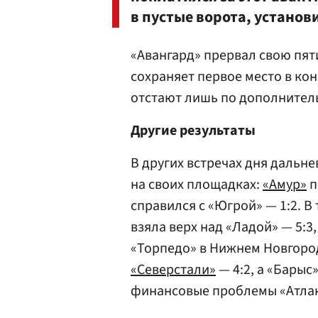
в пустые ворота, установ
«Авангард» прервал свою пят
сохраняет первое место в ко
отстают лишь по дополнитель
Другие результаты
В других встречах дня дальн
на своих площадках:
«Амур»
п
справился с «Югрой» — 1:2. В
взяла верх над «Ладой» — 5:3
«Торпедо» в Нижнем Новгороде
«Северстали»
— 4:2, а «Бары
финансовые проблемы «Атлант