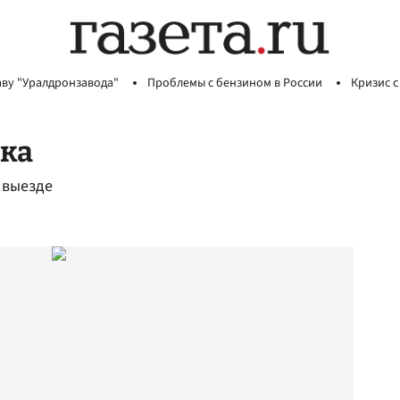
аву "Уралдронзавода"
Проблемы с бензином в России
Кризис с
чка
 выезде