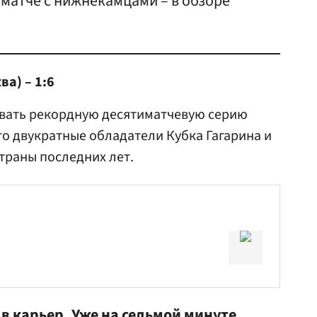
 матче с нижнекамцами – в обзоре
а) – 1:6
ывать рекордную десятиматчевую серию
то двукратные обладатели Кубка Гагарина и
траны последних лет.
в карьер. Уже на седьмой минуте