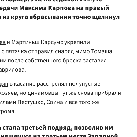
редачи
Максима Карпова
на правый
в
из круга вбрасывания точно щелкнул
ев
и Мартиньш Карсумс укрепили
 с пятачка отправил снаряд мимо
Томаша
нии после собственного броска заставил
аврилова
.
цын
в касание расстрелял полупустые
хозяев, но динамовцы тут же снова прибрали
илами Пестушко, Соина и все того же
грома.
 стала третьей подряд, позволив им
ившемуся на третьем месте Западной