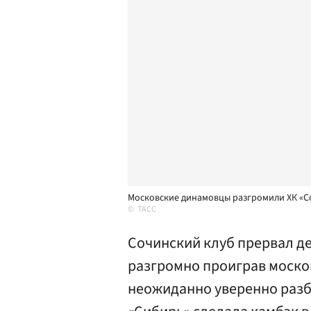
Московские динамовцы разгромили ХК «С
ТАСС
Сочинский клуб прервал д
разгромно проиграв моско
неожиданно уверенно разби