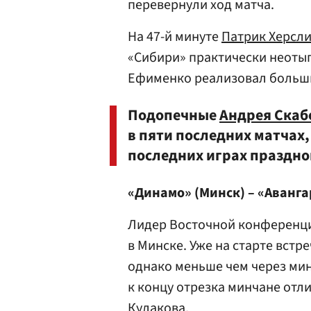
перевернули ход матча.
На 47-й минуте
Патрик Херсл
«Сибири» практически неоты
Ефименко реализовал больши
Подопечные
Андрея Скаб
в пяти последних матчах,
последних играх праздно
«Динамо» (Минск) – «Аванга
Лидер Восточной конференци
в Минске. Уже на старте встр
однако меньше чем через ми
к концу отрезка минчане отл
Кулакова
.