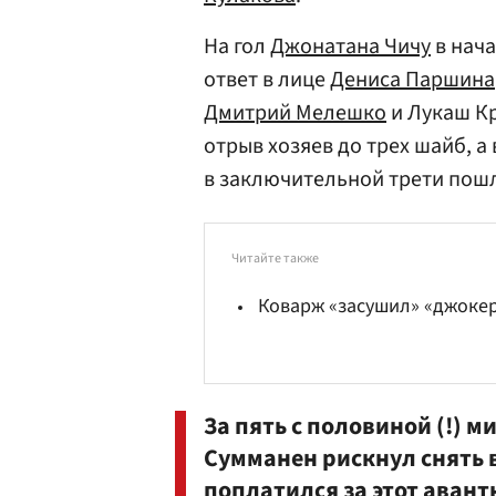
На гол
Джонатана Чичу
в нача
ответ в лице
Дениса Паршина
Дмитрий Мелешко
и Лукаш Кр
отрыв хозяев до трех шайб, а
в заключительной трети пош
Читайте также
Коварж «засушил» «джоке
За пять с половиной (!) 
Сумманен
рискнул снять 
поплатился за этот аван