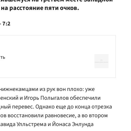
на расстояние пяти очков.
 7:2
ить
 нижнекамцами из рук вон плохо: уже
сенский
и
Игорь Полыгалов
обеспечили
ный перевес. Однако еще до конца отрезка
ков
восстановили равновесие, а во втором
авида Улльстрема
и
Йонаса Энлунда