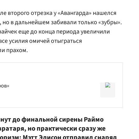
ле второго отрезка у «Авангарда» нашелся
, но в дальнейшем забивали только «зубры».
айчек еще до конца периода увеличили
 все усилия омичей отыграться
ли прахом.
ров»
минут до финальной сирены
Раймо
вратаря, но практически сразу же
тюризм: Мэтт Элисон отправил снаряд