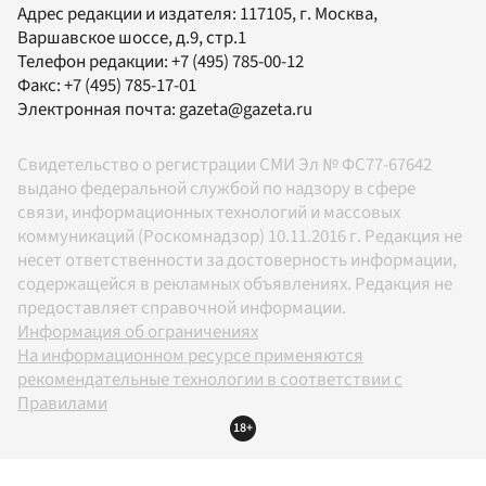
Адрес редакции и издателя:
117105
, г.
Москва
,
Варшавское шоссе, д.9, стр.1
Телефон редакции:
+7 (495) 785-00-12
Факс:
+7 (495) 785-17-01
Электронная почта:
gazeta@gazeta.ru
Свидетельство о регистрации СМИ Эл № ФС77-67642
выдано федеральной службой по надзору в сфере
связи, информационных технологий и массовых
коммуникаций (Роскомнадзор) 10.11.2016 г. Редакция не
несет ответственности за достоверность информации,
содержащейся в рекламных объявлениях. Редакция не
предоставляет справочной информации.
Информация об ограничениях
На информационном ресурсе применяются
рекомендательные технологии в соответствии с
Правилами
18+