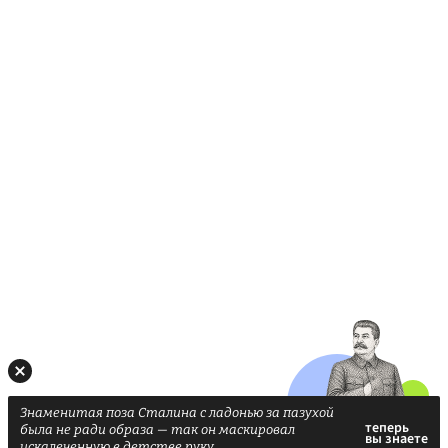
Знаменитая поза Сталина с ладонью за пазухой
была не ради образа — так он маскировал
искалеченную в детстве руку