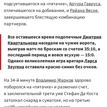
подсуетившегося на «пятачке»,
Артура Гавруса
,
отличившегося на добивании, и
Райана Веске
,
завершившего блестящую комбинацию
партнеров.
Все оставшееся время подопечные
Дмитрия
Квартальнова
наседали на чужие ворота,
выиграв матч по броскам со счетом 35:10, а
последний период и вовсе всухую — 15:0.
Однако великолепная игра вратаря
Ларса
Хеугена
оставила красно-синих без очков.
На 34-й минуте
Владимир Жарков
здорово
поборолся на «пятачке» и размочил счет,
в заключительной трети уже Стефан Да Коста
затолкал снаряд в суматохе, но на третью
шайбу армейцев уже не хватило.