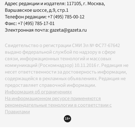
Адрес редакции и издателя:
117105
, г.
Москва
,
Варшавское шоссе, д.9, стр.1
Телефон редакции:
+7 (495) 785-00-12
Факс:
+7 (495) 785-17-01
Электронная почта:
gazeta@gazeta.ru
Свидетельство о регистрации СМИ Эл № ФС77-67642
выдано федеральной службой по надзору в сфере
связи, информационных технологий и массовых
коммуникаций (Роскомнадзор) 10.11.2016 г. Редакция не
несет ответственности за достоверность информации,
содержащейся в рекламных объявлениях. Редакция не
предоставляет справочной информации.
Информация об ограничениях
На информационном ресурсе применяются
рекомендательные технологии в соответствии с
Правилами
18+