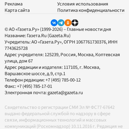
Реклама
Условия использования
Карта сайта
Политика конфиденциальности
© АО «Газета.Ру» (1999-2026) – Главные новости дня
Название:
Газета.Ru
(Gazeta.Ru)
Учредитель:
АО «Газета.Ру»
, ОГРН 1067761730376, ИНН
7743625728
Адрес учредителя: 125239, Россия, Москва, Коптевская
улица, дом 67
Адрес редакции и издателя:
117105
, г.
Москва
,
Варшавское шоссе, д.9, стр.1
Телефон редакции:
+7 (495) 785-00-12
Факс:
+7 (495) 785-17-01
Электронная почта:
gazeta@gazeta.ru
Свидетельство о регистрации СМИ Эл № ФС77-67642
выдано федеральной службой по надзору в сфере
связи, информационных технологий и массовых
коммуникаций (Роскомнадзор) 10.11.2016 г. Редакция не