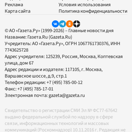
Реклама
Условия использования
Карта сайта
Политика конфиденциальности
© АО «Газета.Ру» (1999-2026) – Главные новости дня
Название:
Газета.Ru
(Gazeta.Ru)
Учредитель:
АО «Газета.Ру»
, ОГРН 1067761730376, ИНН
7743625728
Адрес учредителя: 125239, Россия, Москва, Коптевская
улица, дом 67
Адрес редакции и издателя:
117105
, г.
Москва
,
Варшавское шоссе, д.9, стр.1
Телефон редакции:
+7 (495) 785-00-12
Факс:
+7 (495) 785-17-01
Электронная почта:
gazeta@gazeta.ru
Свидетельство о регистрации СМИ Эл № ФС77-67642
выдано федеральной службой по надзору в сфере
связи, информационных технологий и массовых
коммуникаций (Роскомнадзор) 10.11.2016 г. Редакция не