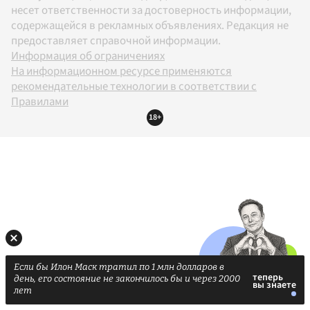
несет ответственности за достоверность информации,
содержащейся в рекламных объявлениях. Редакция не
предоставляет справочной информации.
Информация об ограничениях
На информационном ресурсе применяются
рекомендательные технологии в соответствии с
Правилами
18+
Если бы Илон Маск тратил по 1 млн долларов в
день, его состояние не закончилось бы и через 2000
лет